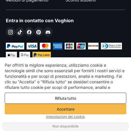
Entra in contatto con Voghion
Per offrirti la migliore esperienza, utilizziamo cookie e
tecnologie simili che sono essenziali per fornirti i nostri servizi e
funzionalità e per scopi di prestazioni, analisi e marketing. Fai
clic su "Accetta" o "Rifiuta tutto" se desideri consentire o
€
EUR
Italy
rifiutare tutto cookie per scopi di performance, analisi e
marketing. Per maggiori dettagli consultare la nostra
Politica
©
2026
Voghion
Rifiuta tutto
sulla privacy e sui cookie
Termini & Condizioni
Politica sulla privacy e sui cookie
Accettare
Linee guida della community
Impostazioni dei cookie
Non disponibile