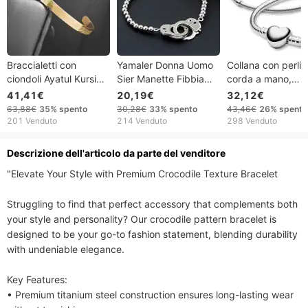
Braccialetti con
Yamaler Donna Uomo
Collana con perlin
ciondoli Ayatul Kursi
Sier Manette Fibbia
corda a mano,
Braccialetti in acciaio
Bracciale con ciondoli
accessori con
41,41€
20,19€
32,12€
inossidabile
per gioielli in rame
ciondolo, catena i
63,88€
35%
spento
30,28€
33%
spento
43,46€
26%
spento
Braccialetti con versi
elastico
osso di serpente
201 Venduto
214 Venduto
298 Venduto
del Corano musulmano
sciolta
islamico da uomo
Descrizione dell'articolo da parte del venditore
Calligrafia araba
"Elevate Your Style with Premium Crocodile Texture Bracelet

Struggling to find that perfect accessory that complements both 
your style and personality? Our crocodile pattern bracelet is 
designed to be your go-to fashion statement, blending durability 
with undeniable elegance.

Key Features:

• Premium titanium steel construction ensures long-lasting wear 