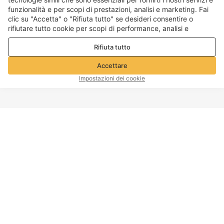
funzionalità e per scopi di prestazioni, analisi e marketing. Fai
clic su "Accetta" o "Rifiuta tutto" se desideri consentire o
rifiutare tutto cookie per scopi di performance, analisi e
marketing. Per maggiori dettagli consultare la nostra
Politica
Rifiuta tutto
sulla privacy e sui cookie
Accettare
Impostazioni dei cookie
INIZIO PAGINA
Informazioni sull'azienda
Servizio clienti
A proposito di Voghion
Contattaci
Programma di affiliazione
Politica di spedizione
Voghion
Politica di ritorno
Voghion Bolg