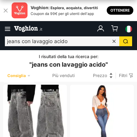
Voghion:
Esplora, acquista, divertiti
OTTENERE
Coupon da 99€ per gli utenti dell'app
.
it
I risultati della tua ricerca per
:
"
jeans con lavaggio acido
"
Più venduti
Prezzo
Filtri
Consiglia