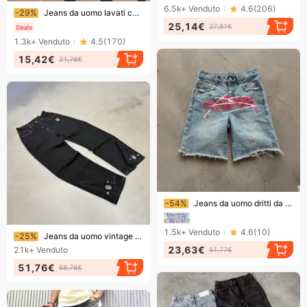
Finendo presto!
6.5k+
Venduto
4.6
(
206
)
-29%
Jeans da uomo lavati color fango giallo, pantaloni casual da studente, pantaloni da mendicante larghi e strappati, stile retrò, primavera e autunno
25,14€
27,81€
1.3k+
Venduto
4.5
(
170
)
15,42€
21,76€
Finendo presto!
-54%
Jeans da uomo dritti da strada con motivo retrò lavato e larghi pantaloncini da uomo alla moda
Finendo presto!
1.5k+
Venduto
4.6
(
10
)
-25%
Jeans da uomo vintage lavati e ricamati - Denim invecchiato dal taglio dritto con cuciture artigianali
23,63€
21k+
Venduto
51,77€
51,76€
68,78€