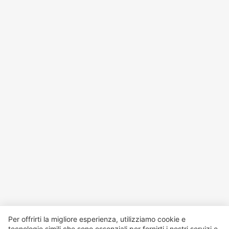
Per offrirti la migliore esperienza, utilizziamo cookie e
tecnologie simili che sono essenziali per fornirti i nostri servizi e