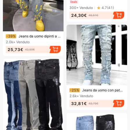
300+
Venduto
4.7
(
41
)
24,30€
48,61€
Finendo presto!
-39%
Jeans da uomo dipinti a mano, stampa a getto d'inchiostro, alla moda, tutti abbinati, pantaloni dritti e rovinati
2.0k+
Venduto
25,73€
42,50€
Finendo presto!
-25%
Jeans da uomo con patch elasticizzati alla moda Y2K Patchwork Nappe creative Decorazione Pantaloni in denim dritti per uomo Pantaloni Jean Hip Hop
2.6k+
Venduto
32,81€
43,75€