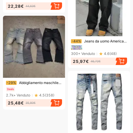
22,28€
44,63€
Finendo presto!
-44%
Jeans da uomo American Retro a gamba larga, alla moda, lavati, effetto consumato, gamba dritta, stile da papà, street style, versione cross-border
300+
Venduto
4.6
(
48
)
25,97€
46,72€
Finendo presto!
-29%
Abbigliamento maschile con toppe strappate personalizzate, stampa a rombi a caldo resistente, marchio alla moda, vestibilità attillata, pantaloni versatili e attillati
2.7k+
Venduto
4.5
(
358
)
25,48€
35,80€