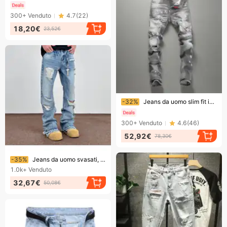
300+
Venduto
4.7
(
22
)
18,20€
23,52€
Finendo presto!
-32%
Jeans da uomo slim fit in denim grigio effetto consumato con toppe - Pantaloni casual alla moda per ragazzi
300+
Venduto
4.6
(
46
)
52,92€
78,30€
Finendo presto!
-35%
Jeans da uomo svasati, strappati e con nappe decorative - Pantaloni dritti High Street Cleanfit
1.0k+
Venduto
32,67€
50,08€