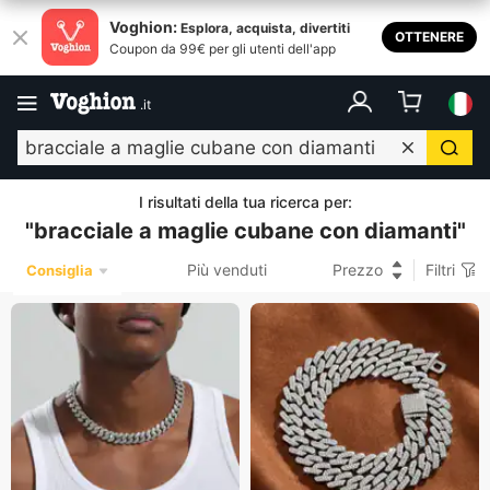
Voghion:
Esplora, acquista, divertiti
OTTENERE
Coupon da 99€ per gli utenti dell'app
.
it
I risultati della tua ricerca per
:
"
bracciale a maglie cubane con diamanti
"
Più venduti
Prezzo
Filtri
Consiglia