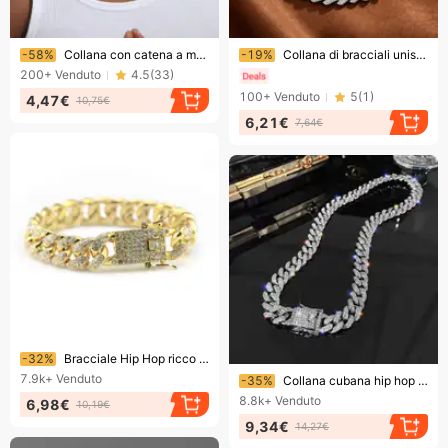
Finendo presto!
Finendo presto!
-58%
Collana con catena a maglie cubane da 12 mm in lega con chiusura a scatola e taglio a diamante, da uomo e da donna, in stile hip-hop, gioielli unisex in oro/argento
-19%
Collana di bracciali unisex con strass intarsiato in lega geometrica hip-hop
200+
Venduto
4.5
(
33
)
100+
Venduto
5
(
1
)
4,47€
10,75€
6,21€
7,64€
Finendo presto!
-32%
Bracciale Hip Hop ricco di strass, bracciale cubano, gioielli da uomo hip hop alla moda con diamanti incastonati, larghezza 12 mm
Finendo presto!
7.9k+
Venduto
-35%
Collana cubana hip hop con diamanti incastonati, gioielli esagerati personalizzati, moda hip hop.
8.8k+
Venduto
6,98€
10,19€
9,34€
14,27€