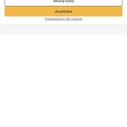
Rifiuta tutto
sulla privacy e sui cookie
Accettare
Impostazioni dei cookie
INIZIO PAGINA
Informazioni sull'azienda
Servizio clienti
A proposito di Voghion
Contattaci
Programma di affiliazione
Politica di spedizione
Voghion
Politica di ritorno
Voghion Bolg
Politica di rimborso
Impronta
Politica sulla proprietà
intellettuale