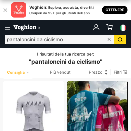
Voghion:
Esplora, acquista, divertiti
OTTENERE
Coupon da 99€ per gli utenti dell'app
.
it
I risultati della tua ricerca per
:
"
pantaloncini da ciclismo
"
Più venduti
Prezzo
Filtri
Consiglia