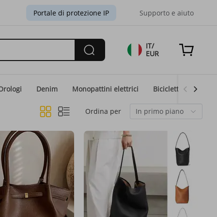
Portale di protezione IP
Supporto e aiuto
IT/
EUR
Orologi
Denim
Monopattini elettrici
Biciclette elettriche
Ordina per
In primo piano