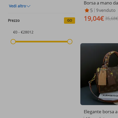
Borsa a mano da
Vedi altro
orsa a tracolla, b
5
9
venduto
moda, design di 
19,04€
35,68€
Prezzo
GO
€0 - €28012
Elegante borsa a 
oston da donna -