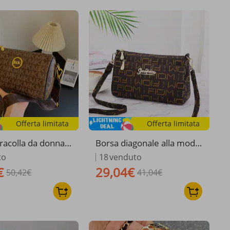
Offerta limitata
Offerta limitata
tracolla da donna,
Borsa diagonale alla moda
 cm, borsa a trac
da donna
to
18
venduto
donna, borsa a man
€
29,04€
50,42€
41,04€
te da viaggio, bor