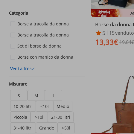
A
Categoria
Borse da donna 
Borse a tracolla da donna
forma di gnocco
5
15
venduto
Borse a tracolla da donna
più popolare di 
13,33€
La nuova borsa a 
19,04€
Set di borse da donna
tracolla Xiang Lo
alta qualità con
Borse con manico da donna
ano
Vedi altro
Misurare
S
M
L
10-20 litri
<10l
Medio
Piccola
>10l
21-30 litri
31-40 litri
Grande
>50l