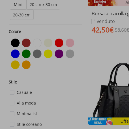
A
Mini
20 cm x 30 cm
Borsa a tracolla 
20-30 cm
apiente in morbid
1
venduto
tile tote bag da
42,50€
58,66€
ngzhou 2025
Colore
Stile
Casuale
Alla moda
Minimalist
Offe
Stile coreano