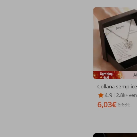
A
Collana semplic
a, collana per la 
4.9
2.8k+
ven
mamma, regalo di
6,03€
ollana per la ma
8,63€
ola regalo, deco