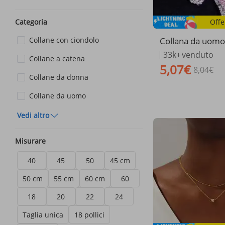
Offe
Categoria
Collana da uomo
Collane con ciondolo
con croce di diam
33k+
venduto
Collane a catena
oni rossi, blu e r
5,07€
8,04€
olo per coppia in
Collane da donna
accessori da str
da per uomini e
Collane da uomo
Vedi altro
Misurare
40
45
50
45 cm
50 cm
55 cm
60 cm
60
18
20
22
24
Taglia unica
18 pollici