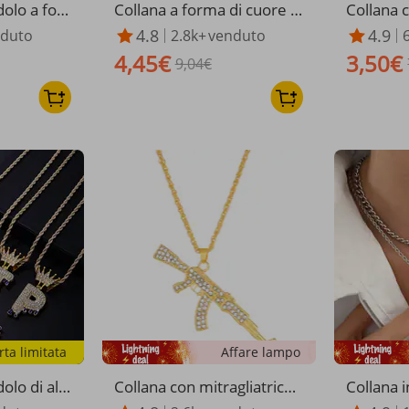
olo a for
Collana a forma di cuore in
Collana c
tella a cin
oro, lusso leggero, nicchia,
diamanti 
4.8
4.9
duto
2.8k+
venduto
trato e zi
design di alto valore, perso
alizzata,
4,45€
3,50€
nalità, accessori versatili
9,04€
per don
rta limitata
Affare lampo
olo di alt
Collana con mitragliatrice
Collana i
ip hop, per
punk hip hop con diamanti
con croce