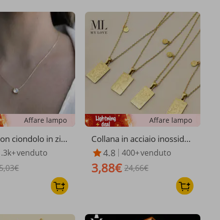
Affare lampo
Affare lampo
on ciondolo in zirc
Collana in acciaio inossidab
rato rotondo di bi
ile con 12 costellazioni, da
4.8
1.3k+
venduto
400+
venduto
 alla moda, piccolo
donna, in oro K, quadrata,
3,88€
tto con fiore di m
5,03€
con ciondolo in acciaio al ti
24,66€
, catena con perli
tanio e dodici costellazioni,
nde
catena per clavicola