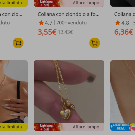
rta limitata
Affare lampo
 con cion
Collana con ciondolo a for
Collana 
to in otto
ma di croce in zircone inta
lega ecol
4.7
4.8
duto
700+
venduto
a in oro ve
rsiato in rame da uomo, se
ondolo a
3,55€
6,36€
scio, 26 le
mplice, casual, hip hop, po
13,43€
gioco hi
polare, da uomo
rta limitata
Affare lampo