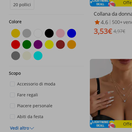
Offe
20 pollici
Collana da donna
dolo personalizza
4.6
500+
ven
Colore
ne con placcatur
3,53€
ro, multistrato, li
4,97€
ttere inglesi
Scopo
Accessorio di moda
Fare regali
Piacere personale
Abiti da festa
Offe
Vedi altro