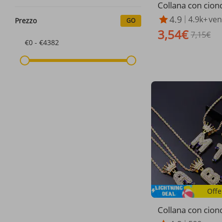
Collana con ciond
ma di cuore con s
4.9
4.9k+
ven
Prezzo
GO
que punte, multis
3,54€
rcone, da donna
7,15€
€0 - €4382
Offe
Collana con ciond
a qualità, stile h