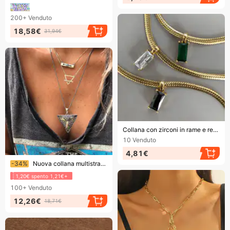
200+
Venduto
18,58€
31,94€
Finendo presto!
Collana con zirconi in rame e rettangolo alla moda
10
Venduto
4,81€
Finendo presto!
-34%
Nuova collana multistrato triangolare in turchese in stile bohémien
1,20€ spento 1,21€+
100+
Venduto
12,26€
18,71€