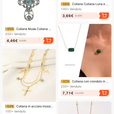
Finendo presto!
-56%
Collane Collana Luna e Sole
100+
Venduto
3,66€
8,38€
Finendo presto!
-35%
Collane Moda Collana Croce Argento Turchese
200+
Venduto
4,46€
6,84€
Finendo presto!
-32%
Collana con ciondolo in lapislazzuli naturale Cube Sugar Heavy Industry per donna, stile di lusso di nicchia, catena per clavicola in acciaio al titanio resistente al colore
200+
Venduto
7,71€
11,37€
Finendo presto!
-53%
Collana in acciaio inossidabile turchese - Ciondolo a croce con doppio strato di diamanti e catena placcata in oro
100+
Venduto