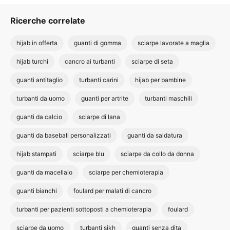
Ricerche correlate
hijab in offerta
guanti di gomma
sciarpe lavorate a maglia
hijab turchi
cancro ai turbanti
sciarpe di seta
guanti antitaglio
turbanti carini
hijab per bambine
turbanti da uomo
guanti per artrite
turbanti maschili
guanti da calcio
sciarpe di lana
guanti da baseball personalizzati
guanti da saldatura
hijab stampati
sciarpe blu
sciarpe da collo da donna
guanti da macellaio
sciarpe per chemioterapia
guanti bianchi
foulard per malati di cancro
turbanti per pazienti sottoposti a chemioterapia
foulard
sciarpe da uomo
turbanti sikh
guanti senza dita