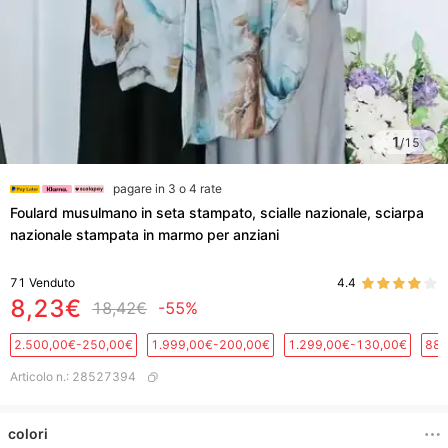
1
/
15
pagare in 3 o 4 rate
Foulard musulmano in seta stampato, scialle nazionale, sciarpa
nazionale stampata in marmo per anziani
71
Venduto
4.4
8,23€
18,42€
-55%
2.500,00€-250,00€
1.999,00€-200,00€
1.299,00€-130,00€
889
Articolo n.
:
28527394
colori