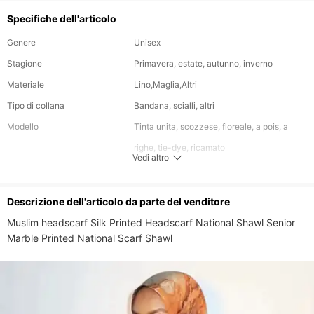
Specifiche dell'articolo
Genere
Unisex
Stagione
Primavera, estate, autunno, inverno
Materiale
Lino,Maglia,Altri
Tipo di collana
Bandana, scialli, altri
Modello
Tinta unita, scozzese, floreale, a pois, a
righe, tie-dye, ricamato
Vedi altro
Colore
Multi
Stile
Casual, Elegante, Moda
Descrizione dell'articolo da parte del venditore
Con scatola
No
Muslim headscarf Silk Printed Headscarf National Shawl Senior 
Lunghezza
180
Larghezza
80