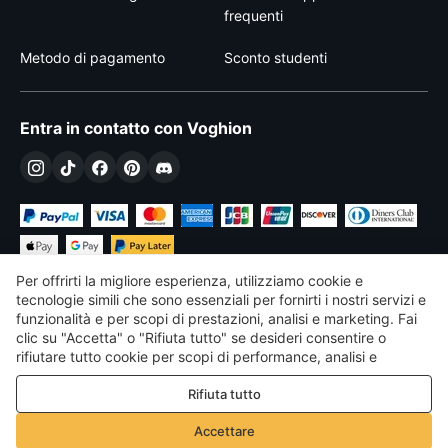
frequenti
Metodo di pagamento
Sconto studenti
Entra in contatto con Voghion
Per offrirti la migliore esperienza, utilizziamo cookie e
tecnologie simili che sono essenziali per fornirti i nostri servizi e
funzionalità e per scopi di prestazioni, analisi e marketing. Fai
clic su "Accetta" o "Rifiuta tutto" se desideri consentire o
€
EUR
Italy
rifiutare tutto cookie per scopi di performance, analisi e
marketing. Per maggiori dettagli consultare la nostra
Politica
©
2026
Voghion
Rifiuta tutto
sulla privacy e sui cookie
Termini & Condizioni
Politica sulla privacy e sui cookie
Accettare
Linee guida della community