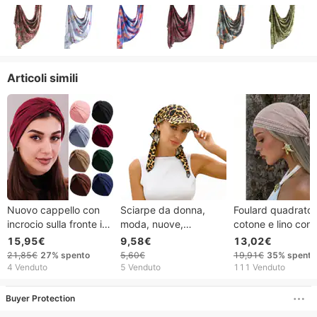
Articoli simili
Nuovo cappello con
Sciarpe da donna,
Foulard quadrato 
incrocio sulla fronte in
moda, nuove,
cotone e lino con
tessuto elastico,
primavera ed estate,
bordo in pizzo, 9
15,95€
9,58€
13,02€
cappello da donna
versatili, borsa,
95 cm, sottile, stil
21,85€
27%
spento
5,60€
19,91€
35%
spento
adulto, cappello
turbante, cappello
etnico malese, ide
4 Venduto
5 Venduto
111 Venduto
indiano, cappello con
curvo in tessuto
per primavera e
velo musulmano
floreale con cinturino
autunno.
Buyer Protection