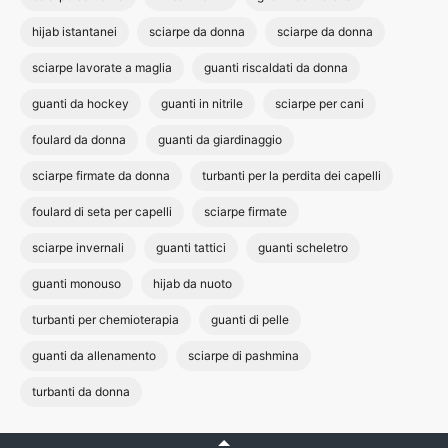
hijab istantanei
sciarpe da donna
sciarpe da donna
sciarpe lavorate a maglia
guanti riscaldati da donna
guanti da hockey
guanti in nitrile
sciarpe per cani
foulard da donna
guanti da giardinaggio
sciarpe firmate da donna
turbanti per la perdita dei capelli
foulard di seta per capelli
sciarpe firmate
sciarpe invernali
guanti tattici
guanti scheletro
guanti monouso
hijab da nuoto
turbanti per chemioterapia
guanti di pelle
guanti da allenamento
sciarpe di pashmina
turbanti da donna