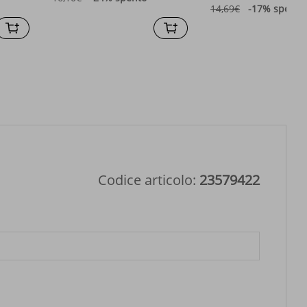
14,69€
-17%
spento
Codice articolo:
23579422