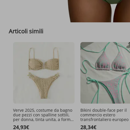
Vista comple
Articoli simili
Verve 2025, costume da bagno
Bikini double-face per il
due pezzi con spalline sottili,
commercio estero
per donna, tinta unita, a forma
transfrontaliero europeo 
di U, a vita alta
americano 2026, costume
24,93€
28,34€
bagno con lacci in tessut