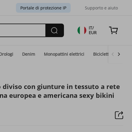
Portale di protezione IP
Supporto e aiuto
IT/
EUR
Orologi
Denim
Monopattini elettrici
Biciclette elettriche
diviso con giunture in tessuto a rete
nna europea e americana sexy bikini