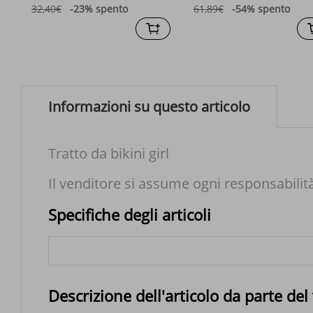
speciale, da donna
32,40€
-23%
spento
61,89€
-54%
spento
Informazioni su questo articolo
Tratto da bikini girl
Il venditore si assume ogni responsabilit
Specifiche degli articoli
Descrizione dell'articolo da parte del