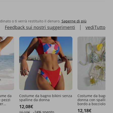
rdinato o ti verrà restituito il denaro.
Saperne di più
Feedback sui nostri suggerimenti
vediTutto
tume da
Costume da bagno bikini senza
Costume da bagno bi
e pezzi
spalline da donna
donna con spalline so
er
bordo a bocciolo di f
12,08€
stile europeo e amer
12,18€
2025
16,10€
-24%
spento