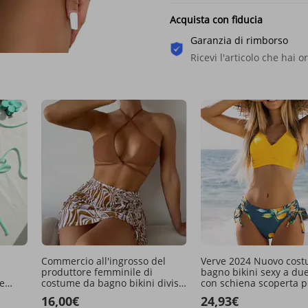
ta
Acquista con fiducia
Garanzia di rimborso
Ricevi l'articolo che hai o
Commercio all'ingrosso del
Verve 2024 Nuovo cos
produttore femminile di
bagno bikini sexy a du
e
costume da bagno bikini diviso
con schiena scoperta p
 da
in tre pezzi sexy da donna
donna
16,00€
24,93€
o