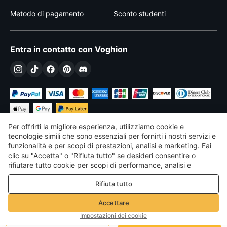
Metodo di pagamento
Sconto studenti
Entra in contatto con Voghion
Per offrirti la migliore esperienza, utilizziamo cookie e
tecnologie simili che sono essenziali per fornirti i nostri servizi e
funzionalità e per scopi di prestazioni, analisi e marketing. Fai
clic su "Accetta" o "Rifiuta tutto" se desideri consentire o
€
EUR
Italy
rifiutare tutto cookie per scopi di performance, analisi e
marketing. Per maggiori dettagli consultare la nostra
Politica
©
2026
Voghion
Rifiuta tutto
sulla privacy e sui cookie
Termini & Condizioni
Politica sulla privacy e sui cookie
Accettare
Linee guida della community
Impostazioni dei cookie