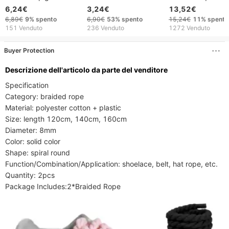
grano per scarpe in
invernale: stile
per scarpe in cot
6,24€
3,24€
13,52€
tela da donna
personalizzato per
colorati più spessi
6,89€
9%
spento
6,90€
53%
spento
15,24€
11%
spento
intrecciati in bianco e
stivali e sneakers.
cm per scarpe da
151 Venduto
236 Venduto
1272 Venduto
nero, larghi e piatti,
ginnastica Access
extra larghi e spessi,
per scarpe da uo
Buyer Protection
larghezza 1,5 cm
da donna di mod
Descrizione dell'articolo da parte del venditore
Specification

Category: braided rope

Material: polyester cotton + plastic

Size: length 120cm, 140cm, 160cm

Diameter: 8mm

Color: solid color

Shape: spiral round

Function/Combination/Application: shoelace, belt, hat rope, etc.

Quantity: 2pcs

Package Includes:2*Braided Rope