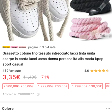
1
/
5
pagare in 3 o 4 rate
Grassetto cotone lino tessuto intrecciato lacci tinta unita
scarpe in corda lacci uomo donna personalità alla moda kpop
sport casual
439
Venduto
4.6
3,35€
11,49€
-71%
2.500,00€-250,00€
1.999,00€-200,00€
1.299,00€-130,00€
889
Articolo n.
:
26000877
Colore