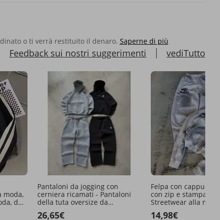
rdinato o ti verrà restituito il denaro.
Saperne di più
Feedback sui nostri suggerimenti
vediTutto
Pantaloni da jogging con
Felpa con cappuccio
la moda,
cerniera ricamati - Pantaloni
con zip e stampa 3D 
oda, da
della tuta oversize da
Streetwear alla mod
streetwear per uomo e donna
uomo e donna - Pull
26,65€
14,98€
(S-3XL, nero/grigio/rosa)
foderato in pile per