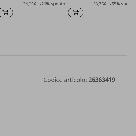
inverno
34,09€
-21%
spento
33,75€
-55%
spento
Codice articolo:
26363419