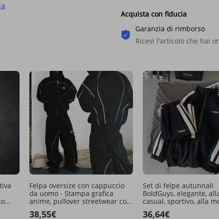
ta
Acquista con fiducia
Garanzia di rimborso
Ricevi l'articolo che hai o
tiva
Felpa oversize con cappuccio
Set di felpe autunnali
da uomo - Stampa grafica
BoldGuys, elegante, al
to
anime, pullover streetwear con
casual, sportivo, alla m
tasche (nero/grigio, S-XL)
uomo
38,55€
36,64€