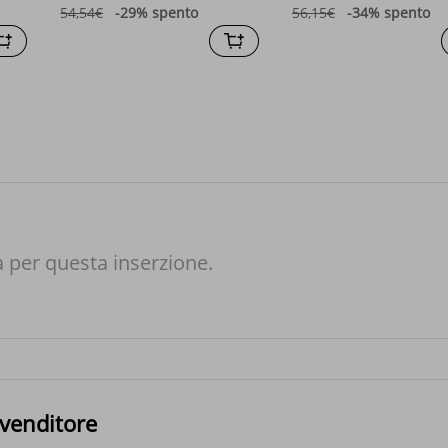
54,54€
-29%
spento
56,15€
-34%
spento
à per questa inserzione.
 venditore