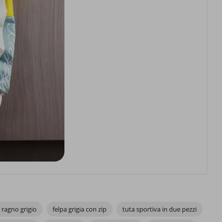
 ragno grigio
felpa grigia con zip
tuta sportiva in due pezzi