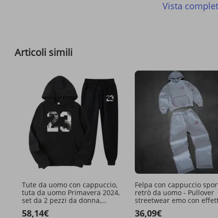
Vista comple
Articoli simili
Tute da uomo con cappuccio,
Felpa con cappuccio spor
tuta da uomo Primavera 2024,
retrò da uomo - Pullover
set da 2 pezzi da donna,
streetwear emo con effet
maglione da uomo, felpe da
vissuto
58,14€
36,09€
donna