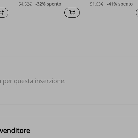
54,52€
-32%
spento
51,63€
-41%
spento
à per questa inserzione.
 venditore