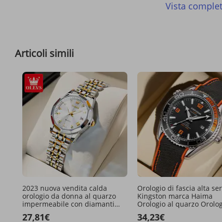
Vista comple
Articoli simili
2023 nuova vendita calda
Orologio di fascia alta ser
orologio da donna al quarzo
Kingston marca Haima
impermeabile con diamanti
Orologio al quarzo Orolog
intarsiati orologio da donna di
sportivo impermeabile G
27,81€
34,23€
fascia alta moda orologio
Orologio da uomo