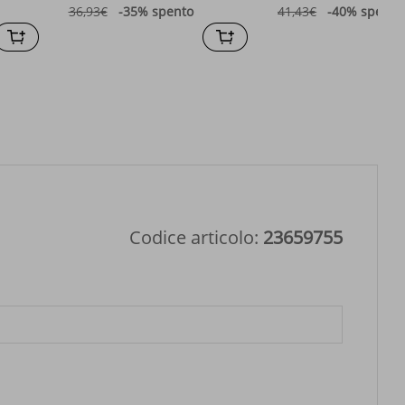
uomo con cintura
36,93€
-35%
spento
41,43€
-40%
spento
impermeabile e luminosa
Codice articolo:
23659755