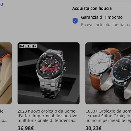
ta
Acquista con fiducia
Garanzia di rimborso
Ricevi l'articolo che hai o
ie
2023 nuovo orologio da uomo
C0807 Orologio da uom
d'affari impermeabile sportivo
le mani Shine Orologio
io
multifunzionale di tendenza
uomo impermeabile le
low
del design creativo di moda di
Orologio sportivo da 
36,98€
30,23€
vendita calda