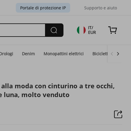
Portale di protezione IP
Supporto e aiuto
IT/
EUR
Orologi
Denim
Monopattini elettrici
Biciclette elettriche
lla moda con cinturino a tre occhi,
 e luna, molto venduto