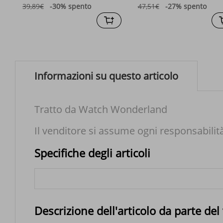
versatile ad alto senso
39,89€
-30%
spento
47,51€
-27%
spento
Informazioni su questo articolo
Tratto da Watch Wonderland
Il venditore si assume ogni responsabilit
Specifiche degli articoli
Descrizione dell'articolo da parte del