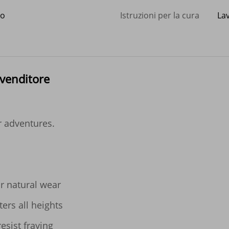
to
Istruzioni per la cura
La
 venditore
 adventures.

or natural wear

ers all heights

esist fraying
