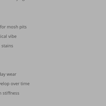
 for mosh pits

ical vibe

 stains

day wear

velop over time

h stiffness