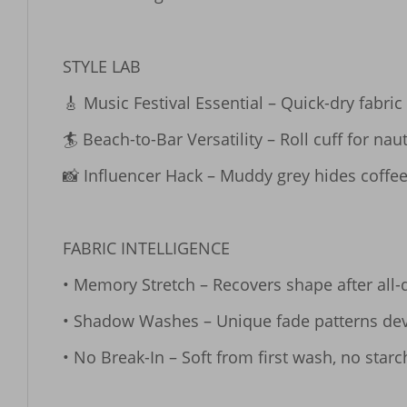
​​STYLE LAB​​

🎸 ​​Music Festival Essential​​ – Quick-dry fabric
🏄 ​​Beach-to-Bar Versatility​​ – Roll cuff for naut
📸 ​​Influencer Hack​​ – Muddy grey hides coffee
​​FABRIC INTELLIGENCE​​

• ​​Memory Stretch​​ – Recovers shape after all-
• ​​Shadow Washes​​ – Unique fade patterns de
• ​​No Break-In​​ – Soft from first wash, no starc