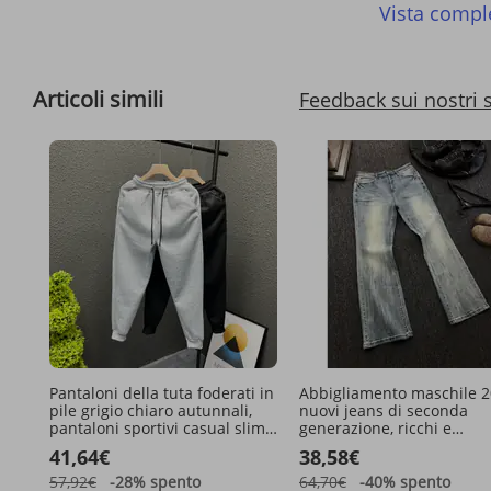
Vista compl
Articoli simili
Feedback sui nostri 
Pantaloni della tuta foderati in
Abbigliamento maschile 2
pile grigio chiaro autunnali,
nuovi jeans di seconda
pantaloni sportivi casual slim
generazione, ricchi e
fit alla moda da uomo,
malinconici, distrutti, lavat
41,64€
38,58€
pantaloni lunghi affusolati alla
sole, vecchi jeans america
moda da uomo
strada
57,92€
-28%
spento
64,70€
-40%
spento