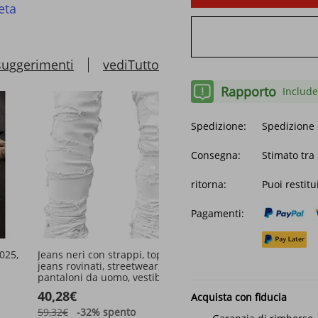
eta
suggerimenti
vediTutto
Rapporto
Include
Spedizione:
Spedizione 
Consegna:
Stimato tra 
ritorna:
Puoi restitu
Pagamenti:
025,
Jeans neri con strappi, toppe,
2024 American High Stre
jeans rovinati, streetwear,
Jeans Uomo Pantaloni Ver
pantaloni da uomo, vestibilità
alla Moda con Gamba Dri
i al
slim casual
Larga Set di Marca
40,28€
30,39€
Acquista con fiducia
ni da
59,32€
-32%
spento
46,98€
-35%
spento