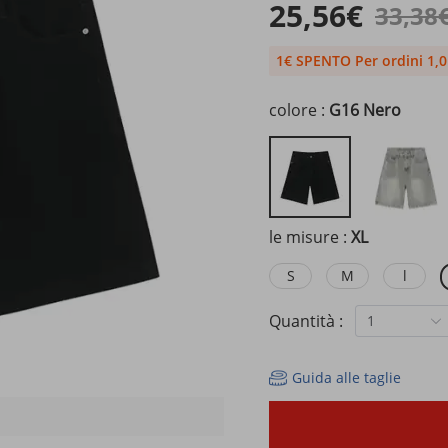
25,56€
33,38
1€ SPENTO Per ordini 1,
colore :
G16 Nero
le misure :
XL
S
M
l
Quantità :
1
Guida alle taglie