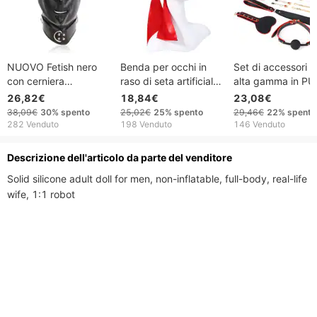
NUOVO Fetish nero
Benda per occhi in
Set di accessori 
con cerniera
raso di seta artificiale
alta gamma in PU
(occhi/bocca) in pelle
per flirt BDSM,
collari di trazione,
26,82€
18,84€
23,08€
con maschera in
giocattoli sessuali
schiaffi in pelle, p
38,09€
30%
spento
25,02€
25%
spento
29,46€
22%
spento
spugna, benda per gli
Bondage, ampia
orali, morsetti per
282 Venduto
198 Venduto
146 Venduto
occhi, copricapo,
maschera nascosta
capezzoli, masch
giocattolo sessuale
per dormire e riposare
per gli occhi, frust
Descrizione dell'articolo da parte del venditore
per cosplay per
al matrimonio
sesso di coppia.
Solid silicone adult doll for men, non-inflatable, full-body, real-life 
coppie uomo/donna
wife, 1:1 robot