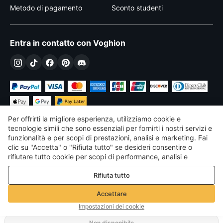
Metodo di pagamento
Sconto studenti
Entra in contatto con Voghion
Per offrirti la migliore esperienza, utilizziamo cookie e
tecnologie simili che sono essenziali per fornirti i nostri servizi e
funzionalità e per scopi di prestazioni, analisi e marketing. Fai
clic su "Accetta" o "Rifiuta tutto" se desideri consentire o
€
EUR
Italy
rifiutare tutto cookie per scopi di performance, analisi e
marketing. Per maggiori dettagli consultare la nostra
Politica
©
2026
Voghion
Rifiuta tutto
sulla privacy e sui cookie
Termini & Condizioni
Politica sulla privacy e sui cookie
Accettare
Linee guida della community
Impostazioni dei cookie
Non disponibile