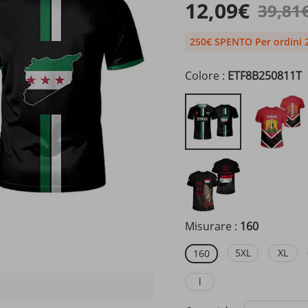
12,09€
39,81
250€ SPENTO Per ordini 
Colore :
ETF8B250811T
Misurare :
160
5XL
XL
160
l