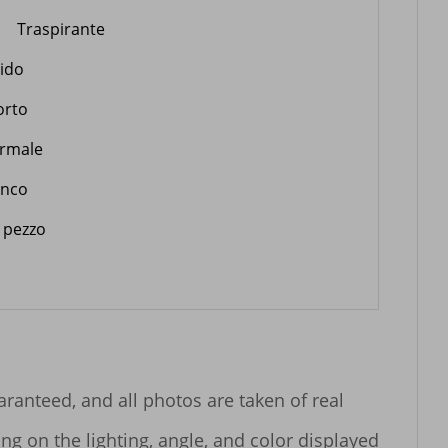
Traspirante
lido
orto
rmale
anco
 pezzo
anteed, and all photos are taken of real 
g on the lighting, angle, and color displayed 