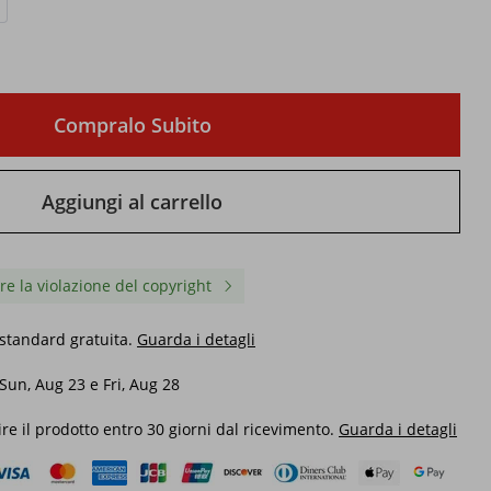
Compralo Subito
Aggiungi al carrello
re la violazione del copyright
standard gratuita.
Guarda i detagli
Sun, Aug 23 e Fri, Aug 28
Maglietta Rock Band Falling In
T-Shirt J1292 Ultras Ve
Reverse, traspirante, elegante,
Terrazza Stile Hellas Es
da
estiva, da uomo, comoda,
Unisex Leggermente C
ire il prodotto entro 30 giorni dal ricevimento.
Guarda i detagli
etwear
elasticizzata, streetwear,
Morbida Uomo Moda
19,54€
19,54€
morbida, alla moda, casual,
Abbigliamento Firmato
shirt
abbigliamento firmato
Elegante
26,40€
-25%
spento
25,05€
-21%
spento