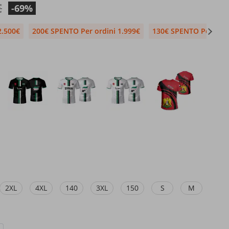
€
-69%
2.500€
200€ SPENTO Per ordini 1.999€
130€ SPENTO Per ordi
2XL
4XL
140
3XL
150
S
M