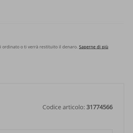
ido
o
to
i ordinato o ti verrà restituito il denaro.
Saperne di più
Codice articolo:
31774566