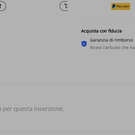
estiva unisex per donna
Casual Traspirante Morb
Elasticizzato Top per l'us
quotidiano Abbigliamen
firmato Casual
Acquista con fiducia
Garanzia di rimborso
Ricevi l'articolo che ha
à per questa inserzione.