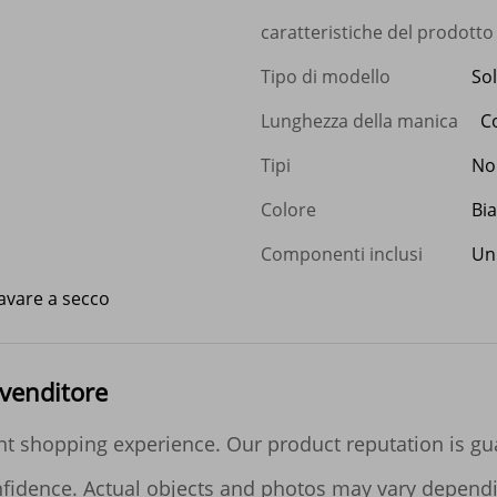
caratteristiche del prodotto
Tipo di modello
So
Lunghezza della manica
C
Tipi
No
Colore
Bi
Componenti inclusi
Un
avare a secco
 venditore
 shopping experience. Our product reputation is guar
nfidence. Actual objects and photos may vary dependin