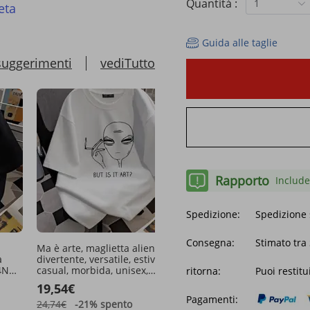
Quantità :
1
eta
Guida alle taglie
suggerimenti
vediTutto
Rapporto
Include
Spedizione:
Spedizione 
Consegna:
Stimato tra 
Ma è arte, maglietta aliena,
Dinosauro Halloween
a
divertente, versatile, estiva,
Ringraziamento Natale
4N
casual, morbida, unisex,
HalloThanksMas T-shirt 
ritorna:
Puoi restitu
streetwear, comoda, da
donna Top grafiche Stre
19,54€
19,54€
tile,
indossare tutti i giorni, alla
femminile Versatile
Pagamenti:
ente
moda
leggermente elegante T-
24,74€
-21%
spento
32,03€
-38%
spento