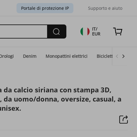
Portale di protezione IP
Supporto e aiuto
IT/
EUR
Orologi
Denim
Monopattini elettrici
Biciclette elettriche
 da calcio siriana con stampa 3D,
, da uomo/donna, oversize, casual, a
unisex.