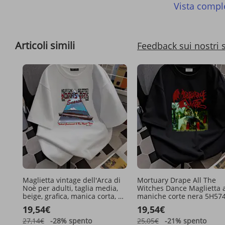
Vista compl
Articoli simili
Feedback sui nostri 
Maglietta vintage dell'Arca di
Mortuary Drape All The
Noè per adulti, taglia media,
Witches Dance Maglietta 
beige, grafica, manica corta, da
maniche corte nera 5H57
uomo, streetwear, morbida, da
Abbigliamento unisex
19,54€
19,54€
uomo, abbigliamento firmato,
traspirante, morbido, versa
grafica, comoda, alla moda
estivo, elegante, leggerm
27,14€
-28%
spento
25,05€
-21%
spento