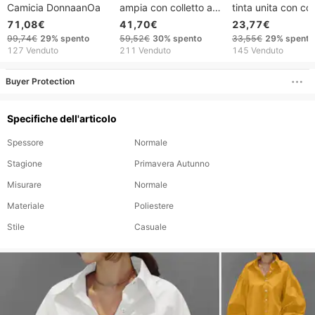
Camicia DonnaanOa
ampia con colletto a
tinta unita con col
risvolto, stile retrò,
Peter Pan, casual,
71,08€
41,70€
23,77€
versatile, a maniche
ampia, in cotone e
99,74€
29%
spento
59,52€
30%
spento
33,55€
29%
spento
lunghe, con taschino e
a maniche corte,
127 Venduto
211 Venduto
145 Venduto
fantasia a quadri
estiva, stile euro
autunnali.
americano, sito w
Buyer Protection
indipendente
Specifiche dell'articolo
Spessore
Normale
Stagione
Primavera Autunno
Misurare
Normale
Materiale
Poliestere
Stile
Casuale