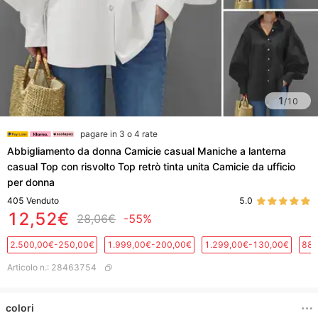
1
/
10
pagare in 3 o 4 rate
Abbigliamento da donna Camicie casual Maniche a lanterna
casual Top con risvolto Top retrò tinta unita Camicie da ufficio
per donna
405
Venduto
5.0
12,52€
28,06€
-55%
2.500,00€-250,00€
1.999,00€-200,00€
1.299,00€-130,00€
889
Articolo n.
:
28463754
colori