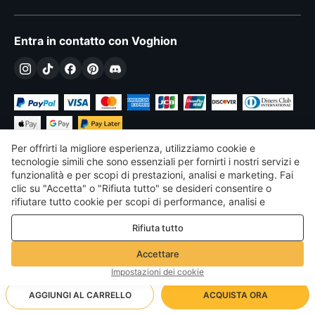
Entra in contatto con Voghion
Per offrirti la migliore esperienza, utilizziamo cookie e
tecnologie simili che sono essenziali per fornirti i nostri servizi e
funzionalità e per scopi di prestazioni, analisi e marketing. Fai
clic su "Accetta" o "Rifiuta tutto" se desideri consentire o
€
EUR
Italy
rifiutare tutto cookie per scopi di performance, analisi e
marketing. Per maggiori dettagli consultare la nostra
Politica
©
2026
Voghion
Rifiuta tutto
sulla privacy e sui cookie
Termini & Condizioni
Politica sulla privacy e sui cookie
Accettare
Linee guida della community
Impostazioni dei cookie
AGGIUNGI AL CARRELLO
ACQUISTA ORA