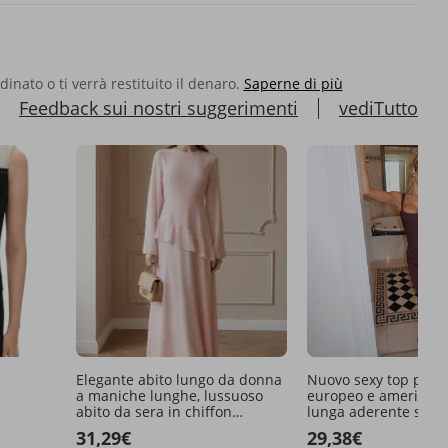
rdinato o ti verrà restituito il denaro.
Saperne di più
Feedback sui nostri suggerimenti
vediTutto
Elegante abito lungo da donna
Nuovo sexy top pliss
a maniche lunghe, lussuoso
europeo e americano
abito da sera in chiffon
lunga aderente sui fi
leggero, dal design lusinghiero,
vestito piccante a sp
31,29€
29,38€
perfetto per le feste.
pesce che stringe la 