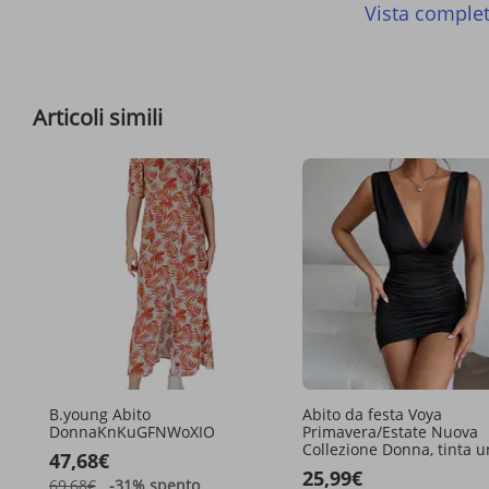
Vista comple
Articoli simili
B.young Abito
Abito da festa Voya
DonnaKnKuGFNWoXIO
Primavera/Estate Nuova
Collezione Donna, tinta un
47,68€
con volant, scollo a V pro
25,99€
abito aderente e sexy
69,68€
-31%
spento