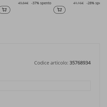
49,84€
-37%
spento
41,16€
-28%
spento
Codice articolo:
35768934