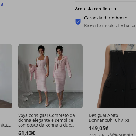
ta
Acquista con fiducia
Garanzia di rimborso
Ricevi l'articolo che hai o
Voya consiglia! Completo da
Desigual Abito
donna elegante e semplice
DonnanoBhTuhVTxT
ita,
composto da gonna a due
149,05€
fondo,
pezzi con revers, giacca corta a
61,13€
quadri a maniche lunghe e
234,14€
-36%
spento