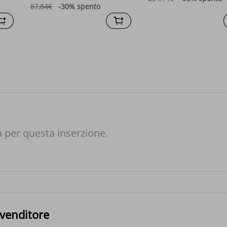
piccolo tailleur in stile
87,84€
-30%
spento
profumato.
à per questa inserzione.
 venditore