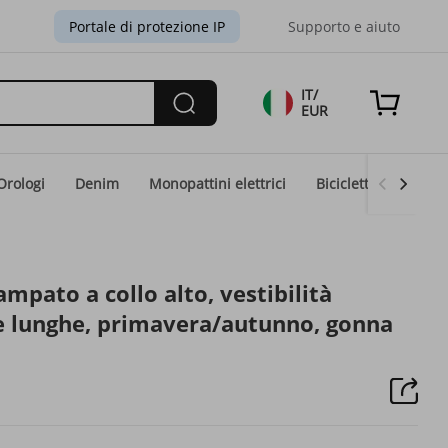
Portale di protezione IP
Supporto e aiuto
IT/
EUR
Orologi
Denim
Monopattini elettrici
Biciclette elettriche
mpato a collo alto, vestibilità
e lunghe, primavera/autunno, gonna