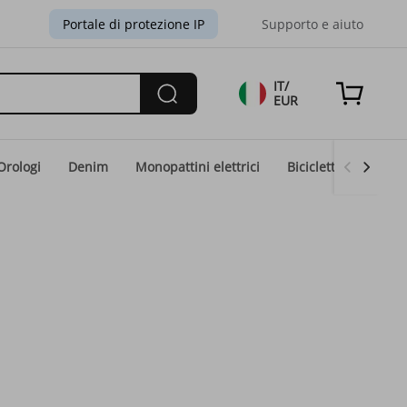
Portale di protezione IP
Supporto e aiuto
IT/
EUR
Orologi
Denim
Monopattini elettrici
Biciclette elettriche