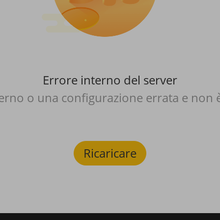
Errore interno del server
nterno o una configurazione errata e non 
Ricaricare