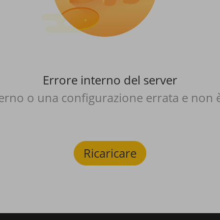
Errore interno del server
nterno o una configurazione errata e non 
Ricaricare