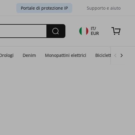
Portale di protezione IP
Supporto e aiuto
IT/
EUR
Orologi
Denim
Monopattini elettrici
Biciclette elettriche