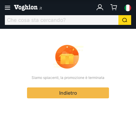
.
it
Siamo spiacenti, la promozione è terminata
Indietro