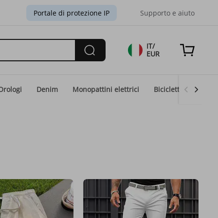
Portale di protezione IP
Supporto e aiuto
IT/
EUR
Orologi
Denim
Monopattini elettrici
Biciclette elettriche