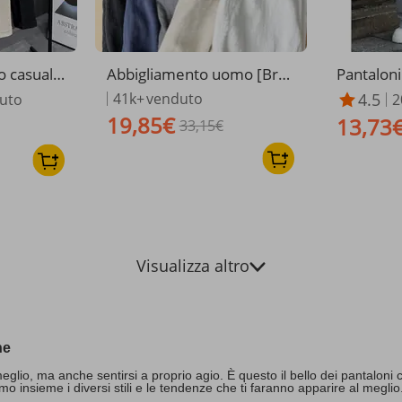
 casual a
Abbigliamento uomo [Bre
Pantaloni
taloni da
ezeLinen] Pantaloni a gam
da uomo -
41k+
venduto
4.5
uto
2
poliestere
ba larga da uomo - Misto c
uta stree
19,85€
13,73
33,15€
a, antipie
otone e lino | Vestibilità dri
e in vita 
r l'uso q
tta e drappeggiata
a (nero/g
Visualizza altro
ne
 meglio, ma anche sentirsi a proprio agio. È questo il bello dei pantalon
o insieme i diversi stili e le tendenze che ti faranno apparire al megl