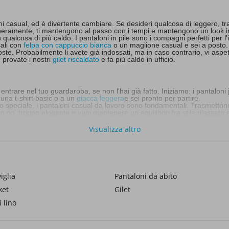
casual, ed è divertente cambiare. Se desideri qualcosa di leggero, tras
liberamente, ti mantengono al passo con i tempi e mantengono un look i
u qualcosa di più caldo. I pantaloni in pile sono i compagni perfetti per 
sali con
felpa con cappuccio bianca
o un maglione casual e sei a posto.
coste. Probabilmente li avete già indossati, ma in caso contrario, vi aspe
 provate i nostri
gilet riscaldato
e fa più caldo in ufficio.
ntrare nel tuo guardaroba, se non l'hai già fatto. Iniziamo: i pantaloni
 una t-shirt basic o a un
giacca leggera
e sei pronto per partire.
to speciale, i pantaloni casual da lavoro sono fondamentali. Trasmettono
un po' troppo elegante e vuoi mantenere un equilibrio tra stile rilassato 
 cargo mimetici. La parte migliore? Sono super facili da abbinare. Abbin
Visualizza altro
 rigido o scomodo, i pantaloni business casual sono la soluzione giusta
taloni jogger sono la scelta migliore per passare alla modalità weekend. È 
iglia
Pantaloni da abito
 strada.
n tocco di personalità al tuo look casual. Questi pantaloni gridano avve
ket
Gilet
se ingombranti.
 lino