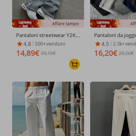
Affare lampo
Af
Pantaloni streetwear Y2K d
Pantaloni da jogg
a uomo e da donna - Vestib
pia vita da uomo,
4.8
4.5
500+
venduto
2.3k+
ven
ilità ampia con piccolo logo
vo ricamato a pok
14,89€
16,20€
ricamato, modello casual
33,15€
loni della tuta hip
20,26€
(Nero/Beige/Grigio)
ort da strada