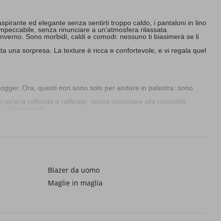
pirante ed elegante senza sentirti troppo caldo, i pantaloni in lino
mpeccabile, senza rinunciare a un'atmosfera rilassata.
l'inverno. Sono morbidi, caldi e comodi: nessuno ti biasimerà se li
tta una sorpresa. La texture è ricca e confortevole, e vi regala quel
 jogger. Ora, questi non sono solo per andare in palestra: sono
 un'aria raffinata e raffinata, senza rinunciare alla comodità.
e professionale.
ali a una camicia o una felpa con cappuccio neutra e sarai pronta
. Questi pantaloni ti fanno sembrare curato, ma non ti faranno
quello stile disinvolto che fa la differenza. Abbinali al nostro
le
Blazer da uomo
ntura e versatilità. E la parte migliore? Sono anche pratici, così
Maglie in maglia