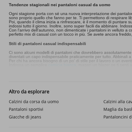
Tendenze stagionali nei pantaloni casual da uomo
Ogni stagione porta con sé una nuova interpretazione dei pantaloni 
sono proprio quello che fanno per te. Ti permettono di respirare 
Poi, quando il clima inizia a rinfrescare, è il momento di puntare s
indossi tutto il giorno. Inoltre, sono super facili da abbinare. Indos
Con l'arrivo dell'autunno, non dimenticate i pantaloni in velluto a 
perfetto mix di casual con un tocco in più. Se avete ancora freddo,
Stili di pantaloni casual indispensabili
Ci sono alcuni modelli di pantaloni che dovrebbero assolutamente e
diventati un capo indispensabile praticamente per tutto. Abbinali a
Per chi ha ancora bisogno di un po' di stile per il lavoro o un even
Indossa un semplice
camicia bianca
, magari un blazer se ti senti 
E poi, per un tocco di avventura e originalità, ci sono i pantaloni
per un look cool e disinvolto.
Come abbinare i pantaloni dal lavoro al tempo libero
Altro da esplorare
Se cerchi qualcosa che sia funzionale per il lavoro ma che non sia
sentire come se fossi in una camicia di forza.
Ora, finita la giornata lavorativa, è il momento di rilassarsi. I pan
Calzini da corsa da uomo
Calzini alla cav
migliori scarpe da trail running
, otterrai esperienze più fluide sulla
E non dimentichiamo i pantaloni cargo mimetici: sono qui per dare u
Pantaloni sportivi
Maglia da bas
puoi portare tutto ciò di cui hai bisogno senza preoccuparti di bor
Giacche di jeans
Pantaloncini di