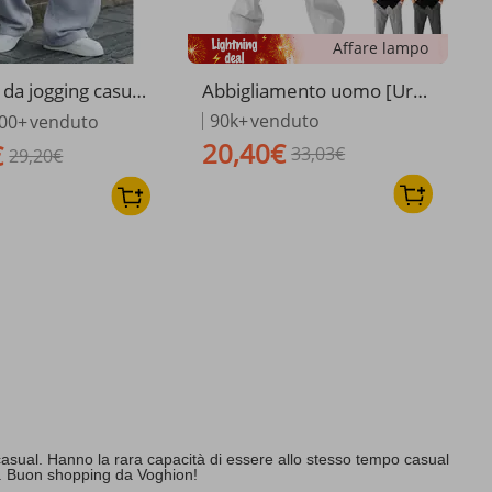
Affare lampo
 da jogging casual
Abbigliamento uomo [Urb
 Pantaloni della t
anFlow] Pantaloni da uomo
90k+
venduto
00+
venduto
twear con couliss
dalla vestibilità comoda - G
20,40€
€
33,03€
e vestibilità comod
29,20€
amba dritta in stile americ
rigio)
ano | Pantaloni estivi com
odi
i casual. Hanno la rara capacità di essere allo stesso tempo casual
io. Buon shopping da Voghion!