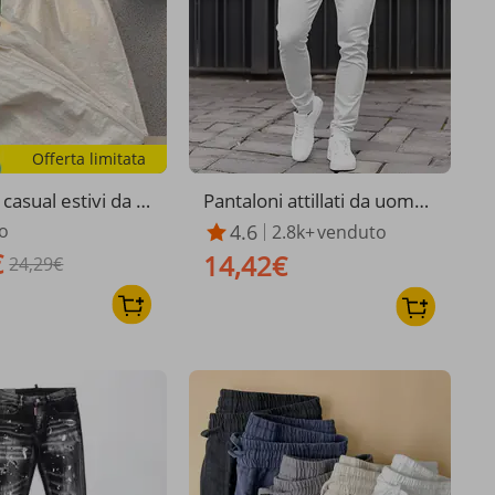
Offerta limitata
 casual estivi da u
Pantaloni attillati da uomo,
one e lino sottili,
tinta unita, con cerniera, ca
o
4.6
2.8k+
venduto
ta, lunghi, larghi,
sual da lavoro, aderenti, a
€
14,42€
24,29€
go sportivo
gamba piccola