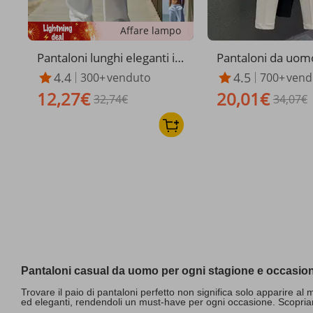
Affare lampo
Pantaloni lunghi eleganti in
Pantaloni da uomo
tinta unita da uomo, in lino
gamba dritta - Pan
4.4
4.5
300+
venduto
700+
vend
traspirante, a gamba dritta,
lavoro leggeri in 
12,27€
20,01€
a vita media, in stile americ
32,74€
con elastico in vit
34,07€
ano, casual
ga e traspiranti pe
uotidiano
Pantaloni casual da uomo per ogni stagione e occasio
Trovare il paio di pantaloni perfetto non significa solo apparire al
ed eleganti, rendendoli un must-have per ogni occasione. Scopriam