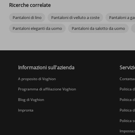
Ricerche correlate
Pantaloni di lino
Pantaloni di velluto a coste
Pantaloni a g
Pantaloni eleganti da uomo
Pantaloni da salotto da uomo
Informazioni sull'azienda
Servizi
A proposito di Voghion
Contatta
Programma di affiliazione Voghion
Politica 
Blog di Voghion
Politica d
Impronta
Politica 
Politica s
Impostazi