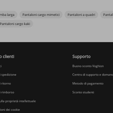
amba larga
Pantaloni cargo mimetici
Pantaloni a quadri
Pantal
Pantaloni cargo kaki
o clienti
Supporto
ci
Buono sconto Voghion
di spedizione
Centro di supporto e domand
i ritorno
Metodo di pagamento
di rimborso
Sconto studenti
ulla proprietà intellettuale
oni dei cookie