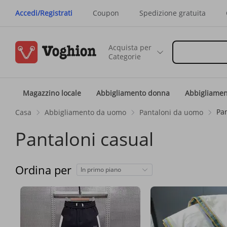
Accedi/Registrati
Coupon
Spedizione gratuita
Acquista per
Categorie
Magazzino locale
Abbigliamento donna
Abbigliame
Pan
Casa
Abbigliamento da uomo
Pantaloni da uomo
Pantaloni casual
Ordina per
In primo piano