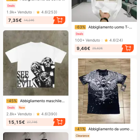
1.9k+
Venduto
4.6
(
253
)
7,35€
14,24€
Finendo presto!
-63%
Abbigliamento uomo T-shirt unisex in puro cotone, stile estivo, maniche corte, stampa creativa di rose e conigli, top versatile con scollo rotondo per uomo
100+
Venduto
4.6
(
24
)
9,46€
25,62€
Finendo presto!
-45%
Abbigliamento maschile Stampa T-shirt di grandi dimensioni T-shirt grafica gotica Y2k Top Armed Gothic Uomo Manica corta
2.8k+
Venduto
4.6
(
390
)
15,15€
27,74€
Finendo presto!
-41%
Abbigliamento da uomo a maniche corte, maglietta con teschio stampato, versatile, casual, scollo rotondo, maniche corte