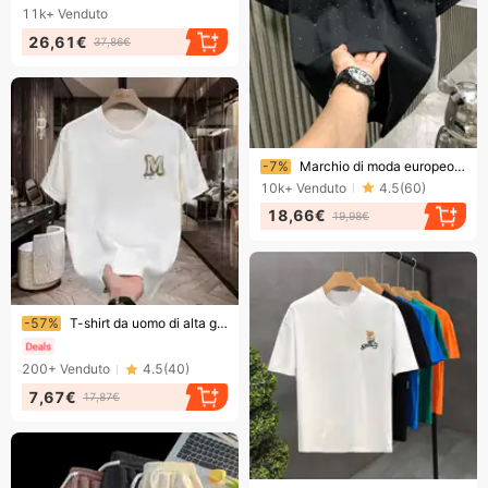
11k+
Venduto
26,61€
37,86€
Finendo presto!
-7%
Marchio di moda europeo alla moda leggero di lusso da uomo corto Internet celebrità nicchia caldo diamante di alta qualità girocollo metà
10k+
Venduto
4.5
(
60
)
18,66€
19,98€
Finendo presto!
-57%
T-shirt da uomo di alta gamma a maniche corte, in puro cotone, girocollo, con stampa creativa a lettere, nuova collezione estiva.
200+
Venduto
4.5
(
40
)
7,67€
17,87€