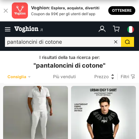
Voghion:
Esplora, acquista, divertiti
OTTENERE
Coupon da 99€ per gli utenti dell'app
.
it
I risultati della tua ricerca per
:
"
pantaloncini di cotone
"
Più venduti
Prezzo
Filtri
Consiglia