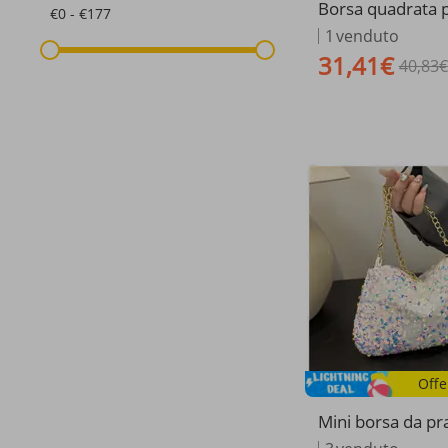
Borsa quadrata p
€0 - €177
24 Nuova borsa 
1
venduto
catena personali
31,41€
40,83€
a a tracolla semp
tile in stile occi
onna Borsa a tra
atile
Offe
Mini borsa da pr
a da donna alla 