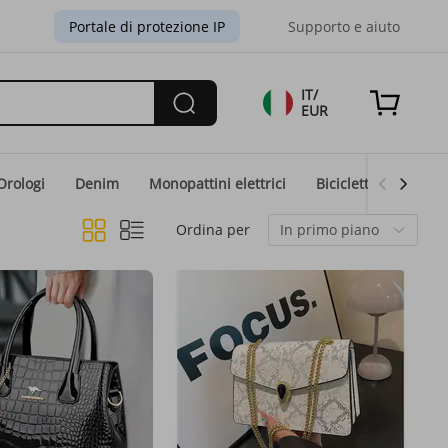
Portale di protezione IP
Supporto e aiuto
IT/
EUR
Orologi
Denim
Monopattini elettrici
Biciclette elettriche
Ordina per
In primo piano