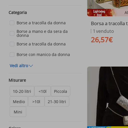
A
Categoria
Borsa a tracolla 
Borse a tracolla da donna
da donna - Piccol
1
venduto
Borse a mano e da sera da 
tracolla firmata 
donna
26,57€
o unico
Borse a tracolla da donna
Borse con manico da donna
Vedi altro
Misurare
10-20 litri
<10l
Piccola
Medio
>10l
21-30 litri
Mini