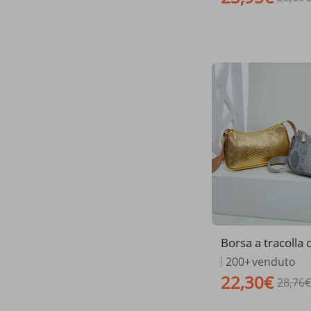
Borsa a tracolla
on stampa serpen
200+
venduto
le PU, con tracoll
22,30€
28,76€
e, per cellulare 
e