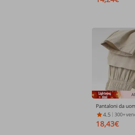
itta e drappeggia
A
Pantaloni da uom
​​lino stile cinese,
4.5
300+
ven
ampia, casual, tr
18,43€
gamba dritta, in 
glie forti, stile re