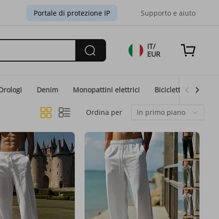
Portale di protezione IP
Supporto e aiuto
IT/
EUR
Orologi
Denim
Monopattini elettrici
Biciclette elettriche
Ordina per
In primo piano