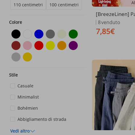
A
110 centimetri
100 centimetri
[BreezeLinen] Pa
gamba larga da 
8
venduto
Colore
to cotone e lino |
7,85€
à dritta e drappe
Stile
Casuale
Minimalist
Bohémien
Abbigliamento di strada
Vedi altro