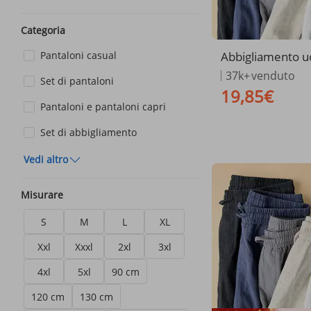
Categoria
Abbigliamento 
Pantaloni casual
ezeLinen] Panta
37k+
venduto
Set di pantaloni
ba larga da uomo
19,85€
otone e lino | Ves
Pantaloni e pantaloni capri
itta e drappeggia
Set di abbigliamento
Vedi altro
Misurare
S
M
L
XL
Xxl
Xxxl
2xl
3xl
4xl
5xl
90 cm
120 cm
130 cm