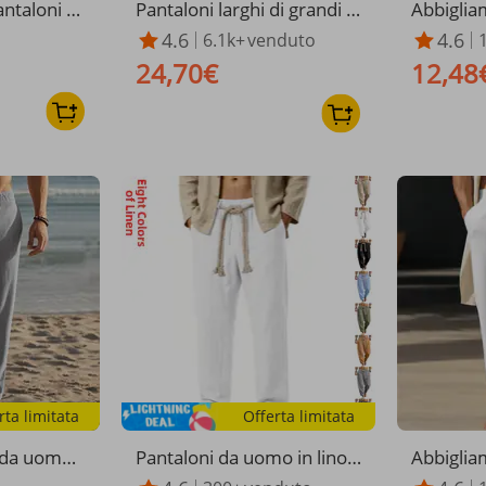
ntaloni a
Pantaloni larghi di grandi di
Abbiglia
uomo - Mis
mensioni in cotone e lino q
024 Wish
4.6
4.6
6.1k+
venduto
 Vestibilit
uattro stagioni, con polsini
antaloni
24,70€
12,48
ggiata
multitasche e coulisse, tint
sual tint
a unita
a uomo in
rta limitata
Offerta limitata
 da uomo i
Pantaloni da uomo in lino c
Abbiglia
e - Pantal
on coulisse | Pantaloni esti
antaloni 