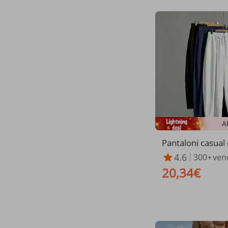
A
Pantaloni casual
n cotone e lino 
4.6
300+
ven
ello lungo Yamam
20,34€
estivo, stile old
lie forti.