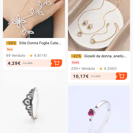
Finendo presto!
-66%
Stile Donna Foglia Catena Mano Cerchio Farfalla Strass Anello Piede Catena Integrata Sposa Abito da Sposa Accessori
Finendo presto!
99
Venduto
4.8
(
14
)
-42%
Gioielli da donna, anello geometrico con diamanti, orecchini abbinati, bracciale in acciaio al titanio, collana con catena portafortuna, gioielli versatili
4,29€
12,49€
200+
Venduto
4.3
(
40
)
10,17€
17,45€