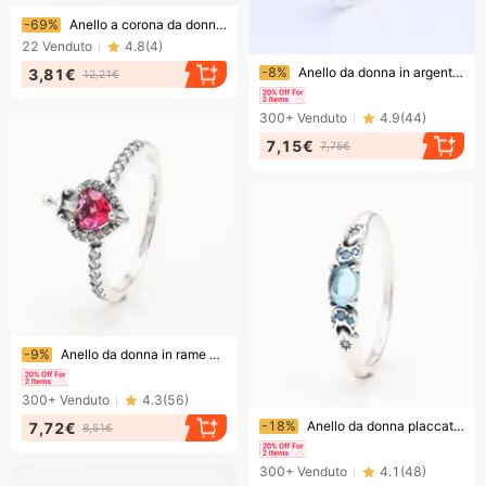
Finendo presto!
-69%
Anello a corona da donna, elegante, in stile principessa, pezzo di tendenza per le donne, taglie 50-60, regalo di lusso e temperamento leggero per le donne
22
Venduto
4.8
(
4
)
Finendo presto!
-8%
Anello da donna in argento placcato, leggero e di lusso, a forma di cuore, rosso rosa, classico anello da donna
3,81€
12,21€
300+
Venduto
4.9
(
44
)
7,15€
7,75€
Finendo presto!
-9%
Anello da donna in rame bianco con ciondolo a forma di cuore, serie "Cattiveria", con pugnale rosso dell'amore, regalo di Natale
300+
Venduto
4.3
(
56
)
Finendo presto!
-18%
Anello da donna placcato argento con principessa Jasmine e Aladdin, anello di lusso leggero blu principessa, regalo per donna
7,72€
8,51€
300+
Venduto
4.1
(
48
)