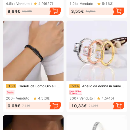
4.5k+
Venduto
4.9
(
627
)
1.2k+
Venduto
5
(
163
)
8,64€
3,55€
18,23€
15,92€
Finendo presto!
Finendo presto!
-15%
Gioielli da uomo Gioielli personalizzati Accessori fai da te Bracciale a doppia catena intrecciata in acciaio inossidabile Gioielli in acciaio color acqua di sorgente
-53%
Anello da donna in rame bianco con zircone quadrato, anello creativo con personalità
200+
Venduto
4.5
(
38
)
300+
Venduto
4.5
(
45
)
6,68€
10,33€
7,85€
21,95€