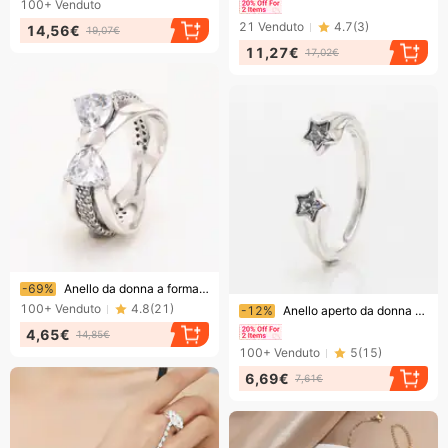
100+
Venduto
21
Venduto
4.7
(
3
)
14,56€
19,07€
11,27€
17,02€
Finendo presto!
-69%
Anello da donna a forma di cuore con fiocco e design a nastro scintillante, elegante fascia ad anello incrociato per l'uso quotidiano o per occasioni speciali.
Finendo presto!
100+
Venduto
4.8
(
21
)
-12%
Anello aperto da donna con stella a cinque punte, placcato in argento, stile meteorite, alla moda e di lusso, regalo per San Valentino.
4,65€
14,85€
100+
Venduto
5
(
15
)
6,69€
7,61€