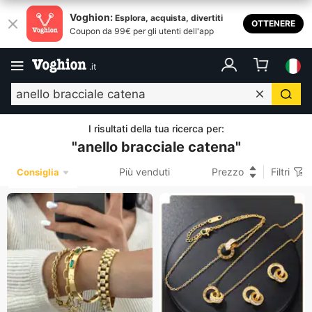
Voghion:
Esplora, acquista, divertiti
OTTENERE
Coupon da 99€ per gli utenti dell'app
.
it
I risultati della tua ricerca per
:
"
anello bracciale catena
"
Più venduti
Prezzo
Filtri
Consiglia