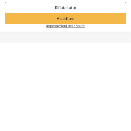
marketing. Per maggiori dettagli consultare la nostra
Politica
Rifiuta tutto
sulla privacy e sui cookie
Accettare
Impostazioni dei cookie
INIZIO PAGINA
Informazioni sull'azienda
Servizio clienti
A proposito di Voghion
Contattaci
Programma di affiliazione
Politica di spedizione
Voghion
Politica di ritorno
Voghion Bolg
Politica di rimborso
Impronta
Politica sulla proprietà