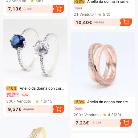
42
Venduto
5
(
6
)
-36%
Anello da donna in rame bianco con onda splendente, anello impilabile in oro rosa, leggero e di lusso, regalo di San Valentino
7,13€
9,10€
21
Venduto
5
(
3
)
10,40€
16,16€
Finendo presto!
-10%
Anello da donna con corona, in rame bianco placcato argento, con corona cava, anello alla moda femminile
Finendo presto!
300+
Venduto
4.6
(
45
)
-53%
Anello da donna con tre anelli sfalsati in oro rosa con pavé e pavé, anello da donna in rame bianco con cava calda
9,57€
10,63€
200+
Venduto
4.3
(
39
)
7,23€
15,23€