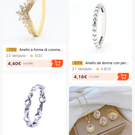
Finendo presto!
-70%
Anello a forma di corona da donna - Elegante anello da principessa impilabile, pezzo di tendenza color oro, regalo per lei, taglie 50-60
22
Venduto
5
(
3
)
Finendo presto!
-63%
Anello da donna con perno a forma di cuore e stella in strass, elegante stile punk, regalo per lei, regalo di San Valentino, fidanzata, avanzato
4,40€
14,69€
21
Venduto
4.8
(
3
)
4,16€
11,25€