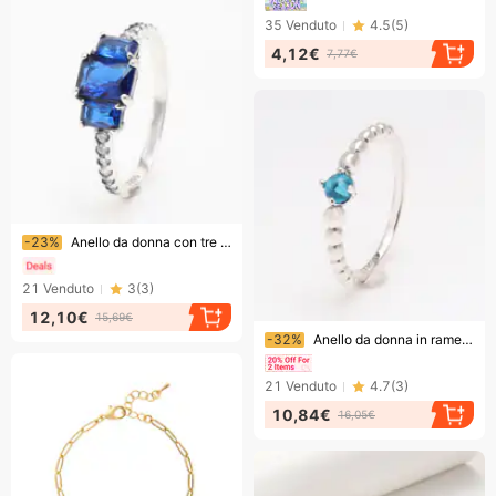
35
Venduto
4.5
(
5
)
4,12€
7,77€
Finendo presto!
-23%
Anello da donna con tre pietre rettangolari blu a forma di bolla, design di nicchia alla moda, anello classico con diamanti blu
21
Venduto
3
(
3
)
12,10€
15,69€
Finendo presto!
-32%
Anello da donna in rame bianco di dicembre, creativo, con zirconi intarsiati, anello di compleanno impilabile da donna
21
Venduto
4.7
(
3
)
10,84€
16,05€