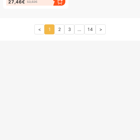
27,46€
53,83€
<
1
2
3
...
14
>