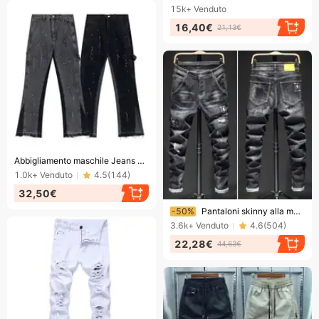
15k+
Venduto
16,40€
21,13€
Finendo presto!
Abbigliamento maschile Jeans di alta gamma per uomo 2024 Primavera Nuovo stile Trendy Brand Slim Fit Versatile Pantaloni skinny atmosferici per uomo
1.0k+
Venduto
4.5
(
144
)
32,50€
Finendo presto!
-50%
Pantaloni skinny alla moda elasticizzati e aderenti da uomo, con fori e toppe, personalità trendy, pantaloni lunghi da ragazzo
3.6k+
Venduto
4.6
(
504
)
22,28€
44,63€