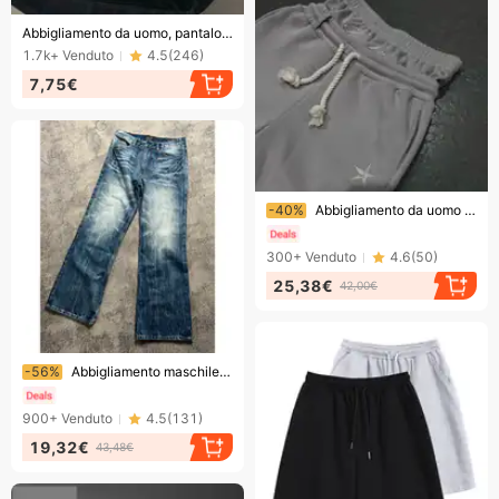
Finendo presto!
Abbigliamento da uomo, pantaloncini sportivi, estivi, ragazzi, pantaloni casual larghi, pantaloni da spiaggia, pantaloncini tinta unita, pantaloni grandi, tendenza
1.7k+
Venduto
4.5
(
246
)
7,75€
Finendo presto!
-40%
Abbigliamento da uomo Pantaloni casual classici da uomo
300+
Venduto
4.6
(
50
)
25,38€
42,00€
Finendo presto!
-56%
Abbigliamento maschile retrò blu scuro Lightning Cracked Jeans per uomo e donna Pantaloni larghi a gamba larga Pantaloni svasati dritti lavati
900+
Venduto
4.5
(
131
)
19,32€
43,48€