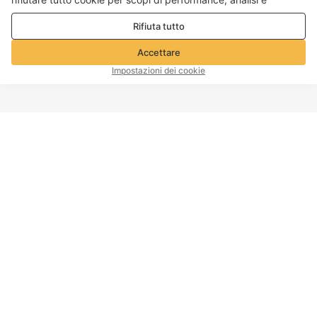
marketing. Per maggiori dettagli consultare la nostra
Politica
Rifiuta tutto
sulla privacy e sui cookie
Accettare
Impostazioni dei cookie
INIZIO PAGINA
Informazioni sull'azienda
Servizio clienti
A proposito di Voghion
Contattaci
Programma di affiliazione
Politica di spedizione
Voghion
Politica di ritorno
Voghion Bolg
Politica di rimborso
Impronta