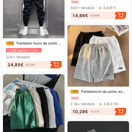
600+
Venduto
4.6
(
97
)
14,86€
32,69€
Finendo presto!
-5%
Pantaloni nuovi da uomo a righe, pantaloni casual da uomo, con lacci, con cappuccio, primavera e autunno, Haren, belli, sportivi, per giovani
1,00€ spento 1,01€+
200+
Venduto
24,85€
26,25€
Finendo presto!
-4%
Pantaloncini da uomo, estivi, casual, da uomo, 2025, nuovi, alla moda, americani, pantaloncini sportivi larghi da basket per studenti, pantaloni di media lunghezza
2.3k+
Venduto
4.6
(
316
)
10,28€
10,71€