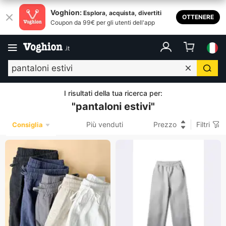
Voghion:
Esplora, acquista, divertiti
OTTENERE
Coupon da 99€ per gli utenti dell'app
.
it
I risultati della tua ricerca per
:
"
pantaloni estivi
"
Più venduti
Prezzo
Filtri
Consiglia