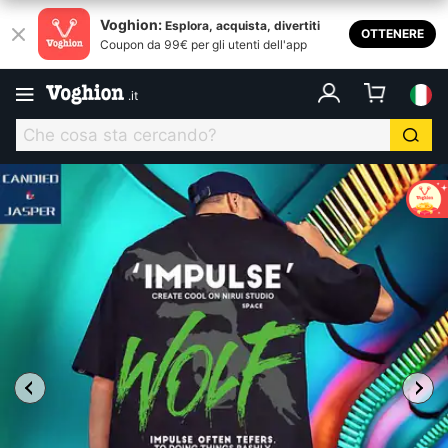
Voghion:
Esplora, acquista, divertiti
OTTENERE
Coupon da 99€ per gli utenti dell'app
.
it