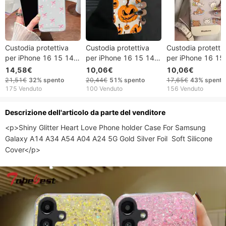
Custodia protettiva
Custodia protettiva
Custodia protetti
per iPhone 16 15 14
per iPhone 16 15 14
per iPhone 16 15
13 12 11 Pro Promax
13 12 11 Pro Promax
13 12 11 Pro Pr
14,58€
10,06€
10,06€
Plus Custodia per
Plus Full Screen Funny
Plus 15PROMAX
21,51€
32%
spento
20,44€
51%
spento
17,65€
43%
spento
telefono 16 Custodia
Pumpkin 16PROMAX
Custodia per iPh
175 Venduto
100 Venduto
156 Venduto
protettiva iPhone 15
Phone Case IPhone15
16 Personalità 14
Plus/14 Custodia
Fun 14 Large Hole
Grande foro 13
Descrizione dell'articolo da parte del venditore
trasparente 13
Hard Case
Custodia morbida
<p>Shiny Glitter Heart Love Phone holder Case For Samsung 
PROMAX 12/11
Galaxy A14 A34 A54 A04 A24 5G Gold Silver Foil  Soft Silicone 
Cover</p>