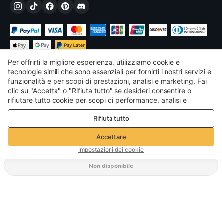
Per offrirti la migliore esperienza, utilizziamo cookie e
tecnologie simili che sono essenziali per fornirti i nostri servizi e
funzionalità e per scopi di prestazioni, analisi e marketing. Fai
clic su "Accetta" o "Rifiuta tutto" se desideri consentire o
€
EUR
Italy
rifiutare tutto cookie per scopi di performance, analisi e
marketing. Per maggiori dettagli consultare la nostra
Politica
©
2026
Voghion
Rifiuta tutto
sulla privacy e sui cookie
Termini & Condizioni
Politica sulla privacy e sui cookie
Accettare
Linee guida della community
Impostazioni dei cookie
Non disponibile
Metodo di spedizione supportato
3,44€