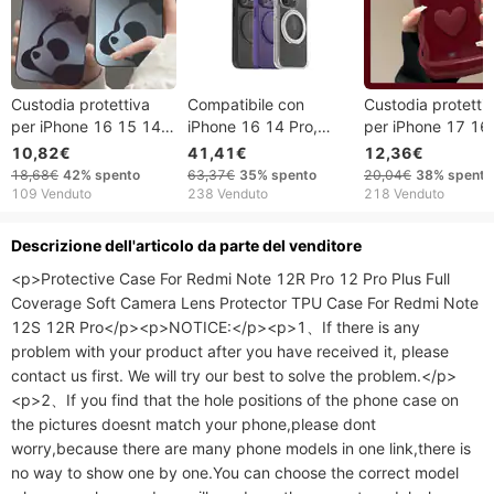
Custodia protettiva
Compatibile con
Custodia protetti
per iPhone 16 15 14
iPhone 16 14 Pro,
per iPhone 17 16
13 12 11 Pro Promax
custodia con supporto
14 13 12 11 Pro
10,82€
41,41€
12,36€
Plus Viola Scuro Panda
magnetico girevole a
Promax Plus Cust
18,68€
42%
spento
63,37€
35%
spento
20,04€
38%
spento
16PROMAX Custodia
360° opaca.
per iPhone 16 Lo
109 Venduto
238 Venduto
218 Venduto
per cellulare iPhone 15
Girl Nuovo iPhone
Creativa 14 Dumb 13
Air/15 Doppio
Descrizione dell'articolo da parte del venditore
Custodia rigida
supporto
<p>Protective Case For Redmi Note 12R Pro 12 Pro Plus Full 
Coverage Soft Camera Lens Protector TPU Case For Redmi Note 
12S 12R Pro</p><p>NOTICE:</p><p>1、If there is any 
problem with your product after you have received it, please 
contact us first. We will try our best to solve the problem.</p>
<p>2、If you find that the hole positions of the phone case on 
the pictures doesnt match your phone,please dont 
worry,because there are many phone models in one link,there is 
no way to show one by one.You can choose the correct model 