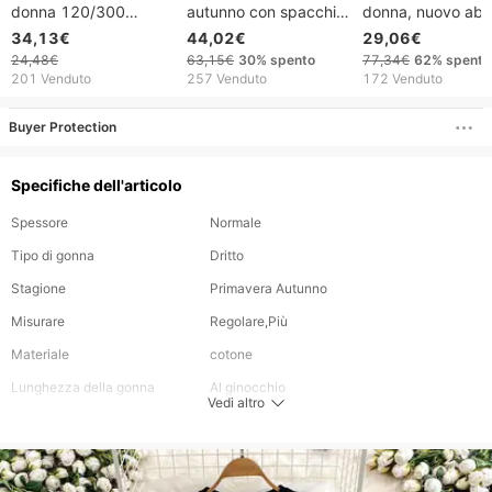
donna 120/300
autunno con spacchi
donna, nuovo abit
Catties Plus Size Abito
irregolari in denim stile
denim elasticizza
34,13€
44,02€
29,06€
in denim con scollo
coreano, nuovo,
con bottoni e top 
24,48€
63,15€
30%
spento
77,34€
62%
spento
quadrato e cerniera
snellente e ampio
tubino sexy estiv
201 Venduto
257 Venduto
172 Venduto
posteriore per donne
primaverile ed est
grasse all'estero Vestiti
Buyer Protection
per donne grasse
Specifiche dell'articolo
Spessore
Normale
Tipo di gonna
Dritto
Stagione
Primavera Autunno
Misurare
Regolare,Più
Materiale
cotone
Lunghezza della gonna
Al ginocchio
Vedi altro
Stile
Moda casual ed elegante
Colore
Come immagine