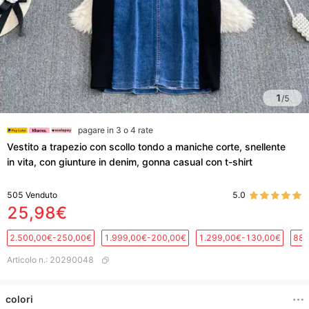
1
/
5
pagare in 3 o 4 rate
Vestito a trapezio con scollo tondo a maniche corte, snellente
in vita, con giunture in denim, gonna casual con t-shirt
505
Venduto
5.0
25,98€
2.500,00€-250,00€
1.999,00€-200,00€
1.299,00€-130,00€
889
Articolo n.
:
20290048
colori