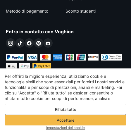
Metodo di pagamento
Sconto studenti
Entra in contatto con Voghion
Per offrirti la migliore esperienza, utilizziamo cookie e
tecnologie simili che sono essenziali per fornirti i nostri servizi e
funzionalità e per scopi di prestazioni, analisi e marketing. Fai
clic su "Accetta" o "Rifiuta tutto" se desideri consentire o
€
EUR
Italy
rifiutare tutto cookie per scopi di performance, analisi e
marketing. Per maggiori dettagli consultare la nostra
Politica
©
2026
Voghion
Rifiuta tutto
sulla privacy e sui cookie
Termini & Condizioni
Politica sulla privacy e sui cookie
Accettare
Linee guida della community
Impostazioni dei cookie