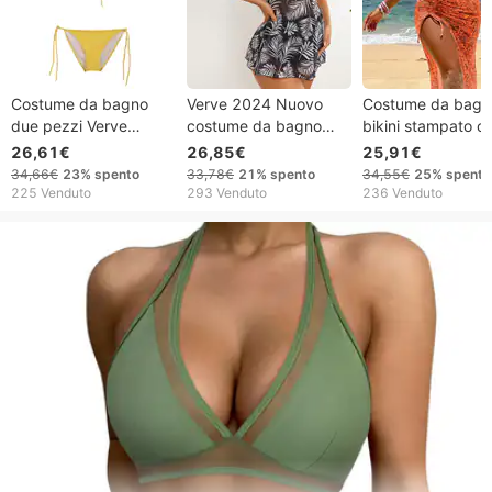
Costume da bagno
Verve 2024 Nuovo
Costume da bagn
due pezzi Verve
costume da bagno
bikini stampato c
Minimalist Sexy Tinta
premaman con gonna
spalline e spalline
26,61€
26,85€
25,91€
Unita con laccetti e
aderente e copertura
sottili, sexy da d
34,66€
23%
spento
33,78€
21%
spento
34,55€
25%
spento
bikini per donna
per la pancia, bikini da
Verve, tre pezzi
225 Venduto
293 Venduto
236 Venduto
spiaggia, due pezzi