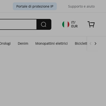
Portale di protezione IP
Supporto e aiuto
IT/
EUR
Orologi
Denim
Monopattini elettrici
Biciclette elettriche