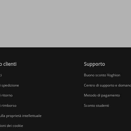
o clienti
Supporto
ci
Buono sconto Voghion
di spedizione
Centro di supporto e domand
i ritorno
Metodo di pagamento
di rimborso
Sconto studenti
ulla proprietà intellettuale
oni dei cookie