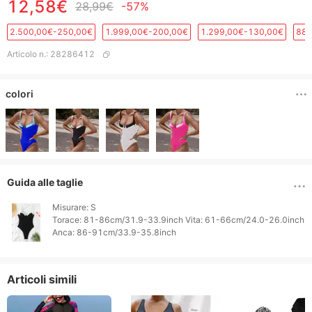
12,58€
28,99€
-57%
2.500,00€-250,00€
1.999,00€-200,00€
1.299,00€-130,00€
889
Articolo n.
:
28286412
colori
Guida alle taglie
Misurare: S

Torace: 81-86cm/31.9-33.9inch Vita: 61-66cm/24.0-26.0inch

Anca: 86-91cm/33.9-35.8inch 
Articoli simili