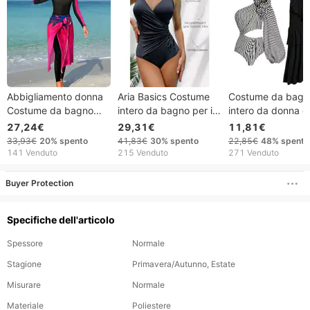
Abbigliamento donna
Aria Basics Costume
Costume da bagn
Costume da bagno
intero da bagno per il
intero da donna c
musulmano
commercio
volant a vita alta 
27,24€
29,31€
11,81€
conservatore da
transfrontaliero
Copricostume a r
33,93€
20%
spento
41,83€
30%
spento
22,85€
48%
spento
donna Maniche lunghe
europeo e americano,
e rete trasparente
141 Venduto
215 Venduto
271 Venduto
Costume intero da
sexy, con scollo a V e
XL)
spiaggia aderente
spalline aderenti,
Buyer Protection
Costume da
senza schienale.
immersione Protezione
Specifiche dell'articolo
solare Copertura
addominale
Spessore
Normale
Stagione
Primavera/Autunno, Estate
Misurare
Normale
Materiale
Poliestere