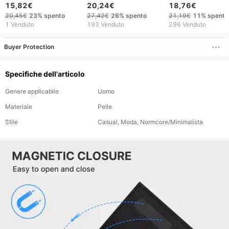
corto multi-card
per portafoglio corto
moda corto Crazy
15,82€
20,24€
18,76€
fashion casual
da uomo nuovo
Horse fermasoldi 
20,45€
23%
spento
27,42€
26%
spento
21,19€
11%
spento
Portafoglio da uomo
Fermasoldi multi-carta
vacchetta con do
1 Venduto
193 Venduto
296 Venduto
sottile orizzontale
moda casual di grande
zip
morbido a tre pieghe
capacità
Buyer Protection
Specifiche dell'articolo
Genere applicabile
Uomo
Materiale
Pelle
Stile
Casual, Moda, Normcore/Minimalista