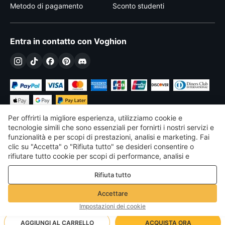
Metodo di pagamento
Sconto studenti
Entra in contatto con Voghion
Per offrirti la migliore esperienza, utilizziamo cookie e
tecnologie simili che sono essenziali per fornirti i nostri servizi e
funzionalità e per scopi di prestazioni, analisi e marketing. Fai
clic su "Accetta" o "Rifiuta tutto" se desideri consentire o
€
EUR
Italy
rifiutare tutto cookie per scopi di performance, analisi e
marketing. Per maggiori dettagli consultare la nostra
Politica
©
2026
Voghion
Rifiuta tutto
sulla privacy e sui cookie
Termini & Condizioni
Politica sulla privacy e sui cookie
Accettare
Linee guida della community
Impostazioni dei cookie
AGGIUNGI AL CARRELLO
ACQUISTA ORA