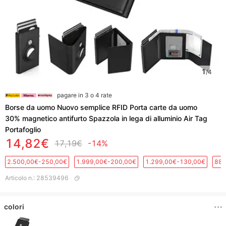
1
/
4
pagare in 3 o 4 rate
Borse da uomo Nuovo semplice RFID Porta carte da uomo
30% magnetico antifurto Spazzola in lega di alluminio Air Tag
Portafoglio
14,82€
17,19€
-14%
2.500,00€-250,00€
1.999,00€-200,00€
1.299,00€-130,00€
889
Articolo n.
:
28539496
colori