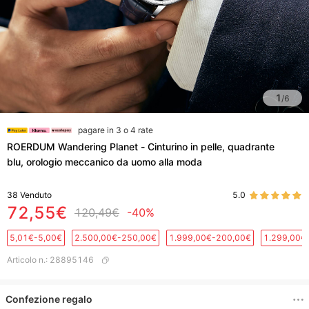
1
/
6
pagare in 3 o 4 rate
ROERDUM Wandering Planet - Cinturino in pelle, quadrante
blu, orologio meccanico da uomo alla moda
38
Venduto
5.0
72,55€
120,49€
-40%
5,01€-5,00€
2.500,00€-250,00€
1.999,00€-200,00€
1.299,00€
Articolo n.
:
28895146
Confezione regalo