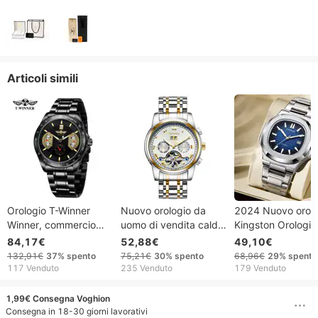
Articoli simili
Orologio T-Winner
Nuovo orologio da
2024 Nuovo orolo
Winner, commercio
uomo di vendita caldo
Kingston Orologio
estero con calendario,
fasi lunari orologio da
meccanico Orolog
84,17€
52,88€
49,10€
un occhio, cinturino in
stella impermeabile
da uomo
132,91€
37%
spento
75,21€
30%
spento
68,96€
29%
spento
acciaio a 4 lancette,
Glow Tuo volano
completamente
117 Venduto
235 Venduto
179 Venduto
meccanismo
bagliore mano orologio
automatico Orolo
automatico, fibbia
da uomo d'affari di
classico Nautilus
1,99€ Consegna Voghion
pieghevole singola.
moda 2023
Famoso orologio 
Consegna in 18-30 giorni lavorativi