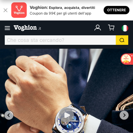
Voghion:
Esplora, acquista, divertiti
OTTENERE
Coupon da 99€ per gli utenti dell'app
.
it