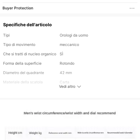
Glow Orologio da
Buyer Protection
uomo impermeabi
Specifiche dell'articolo
Tipi
Orologi da uomo
Tipo di movimento
meccanico
Che si tratti di nucleo organico
SÌ
Forma della superficie
Rotondo
Diametro del quadrante
42 mm
Materiale della scatola
Carta
Vedi altro
dell'orologio
Multi-quadrante
No
Batteria rimovibile
No
Tipologia di prodotto
Orologi da polso meccanici
Materiale del cinturino
Pelle
Tracolla rimovibile
SÌ