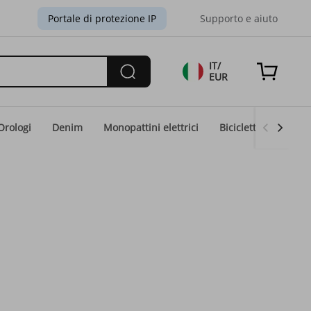
Portale di protezione IP
Supporto e aiuto
IT/
EUR
Orologi
Denim
Monopattini elettrici
Biciclette elettriche