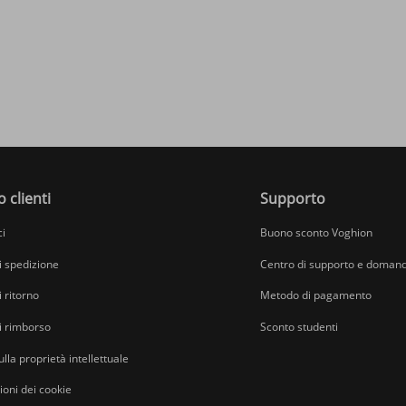
o clienti
Supporto
ci
Buono sconto Voghion
di spedizione
Centro di supporto e domand
i ritorno
Metodo di pagamento
di rimborso
Sconto studenti
ulla proprietà intellettuale
oni dei cookie