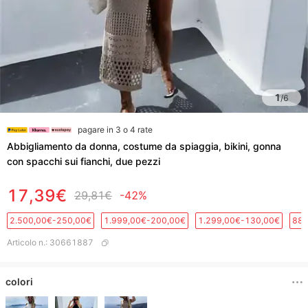
1
/
6
pagare in 3 o 4 rate
Abbigliamento da donna, costume da spiaggia, bikini, gonna
con spacchi sui fianchi, due pezzi
17,39€
29,81€
-42%
2.500,00€-250,00€
1.999,00€-200,00€
1.299,00€-130,00€
889
Articolo n.
:
30661887
colori