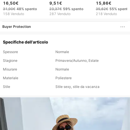
da donna, stile
pizzo sexy da donna,
sexy, in maglia, d
16,50€
9,51€
15,86€
vacanza in spiaggia
stile europeo
spiaggia, bikini,
31,90€
48%
spento
23,37€
59%
spento
35,62€
55%
spento
americano, tinta unita,
copricostume,
158 Venduto
287 Venduto
218 Venduto
novità 2026
abbigliamento
protettivo dal sole
Buyer Protection
Specifiche dell'articolo
Spessore
Normale
Stagione
Primavera/Autunno, Estate
Misurare
Normale
Materiale
Poliestere
Stile
Stile sexy, stile da vacanza