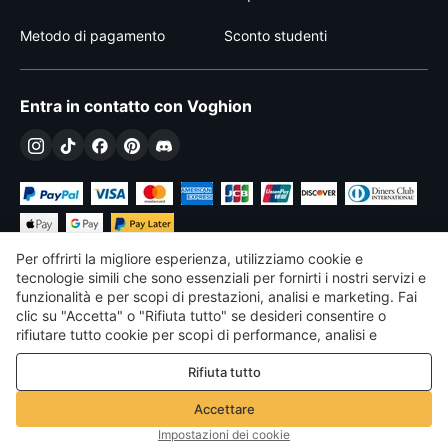
Metodo di pagamento
Sconto studenti
Entra in contatto con Voghion
Per offrirti la migliore esperienza, utilizziamo cookie e
tecnologie simili che sono essenziali per fornirti i nostri servizi e
funzionalità e per scopi di prestazioni, analisi e marketing. Fai
clic su "Accetta" o "Rifiuta tutto" se desideri consentire o
€
EUR
Italy
rifiutare tutto cookie per scopi di performance, analisi e
marketing. Per maggiori dettagli consultare la nostra
Politica
©
2026
Voghion
Rifiuta tutto
sulla privacy e sui cookie
Termini & Condizioni
Politica sulla privacy e sui cookie
Accettare
Linee guida della community
Impostazioni dei cookie