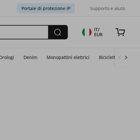
Portale di protezione IP
Supporto e aiuto
IT/
EUR
Orologi
Denim
Monopattini elettrici
Biciclette elettriche