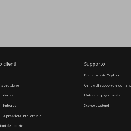
o clienti
Supporto
ci
Buono sconto Voghion
di spedizione
Centro di supporto e domand
i ritorno
Metodo di pagamento
di rimborso
Sconto studenti
ulla proprietà intellettuale
oni dei cookie