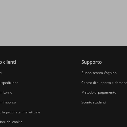
o clienti
Supporto
ci
Buono sconto Voghion
di spedizione
Centro di supporto e domand
i ritorno
Metodo di pagamento
di rimborso
Sconto studenti
ulla proprietà intellettuale
oni dei cookie