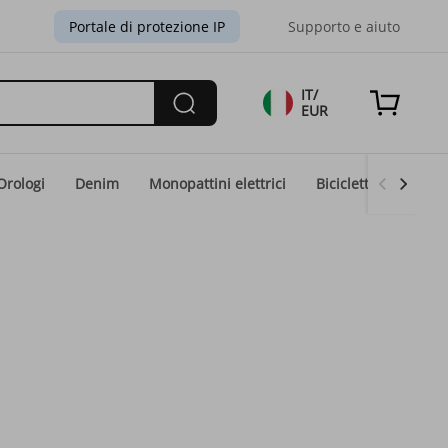
Portale di protezione IP
Supporto e aiuto
IT/
EUR
Orologi
Denim
Monopattini elettrici
Biciclette elettriche