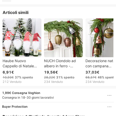
Articoli simili
Haube Nuovo
NUCH Ciondolo ad
Decorazione natal
Cappello di Natale
albero in ferro -
con campana
Decorazione Lavorata
Decorazione natalizia
pendente in ferro
6,91€
19,56€
37,03€
a Maglia Foresta
con campanella
battuto, suono,
10,93€
37%
spento
28,22€
31%
spento
68,37€
46%
spento
Vecchio Uomo Set da
sonora
disposizione scen
212 Venduto
234 Venduto
234 Venduto
Vino Bambola Senza
15 cm, stile vinta
Volto Copri Vino
1,99€ Consegna Voghion
Decorazione per
Consegna in 18-30 giorni lavorativi
Bottiglia di Vino
Buyer Protection