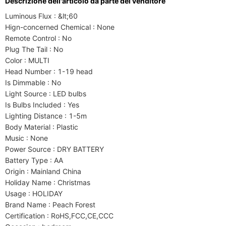
Descrizione dell'articolo da parte del venditore
Luminous Flux : &lt;60

Hign-concerned Chemical : None

Remote Control : No

Plug The Tail : No

Color : MULTI

Head Number : 1-19 head

Is Dimmable : No

Light Source : LED bulbs

Is Bulbs Included : Yes

Lighting Distance : 1-5m

Body Material : Plastic

Music : None

Power Source : DRY BATTERY

Battery Type : AA

Origin : Mainland China

Holiday Name : Christmas

Usage : HOLIDAY

Brand Name : Peach Forest

Certification : RoHS,FCC,CE,CCC
