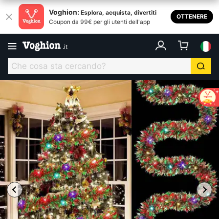
Voghion:
Esplora, acquista, divertiti
OTTENERE
Coupon da 99€ per gli utenti dell'app
.
it