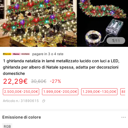
1
/
11
pagare in 3 o 4 rate
1 ghirlanda natalizia in lamé metallizzato lucido con luci a LED,
ghirlanda per albero di Natale spessa, adatta per decorazioni
domestiche
22,29€
30,60€
-27%
2.500,00€-250,00€
1.999,00€-200,00€
1.299,00€-130,00€
889
Articolo n.
:
31890615
Emissione di colore
RGB