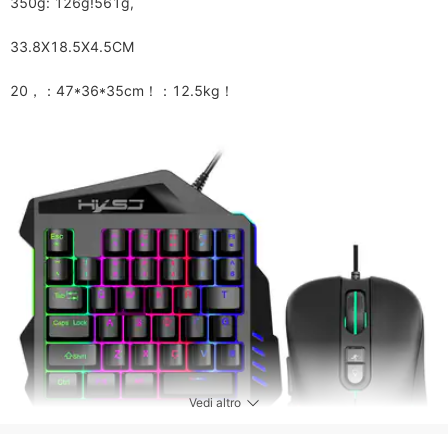
350g: 126g!561g,

33.8X18.5X4.5CM

20，：47*36*35cm！：12.5kg！
Vedi altro