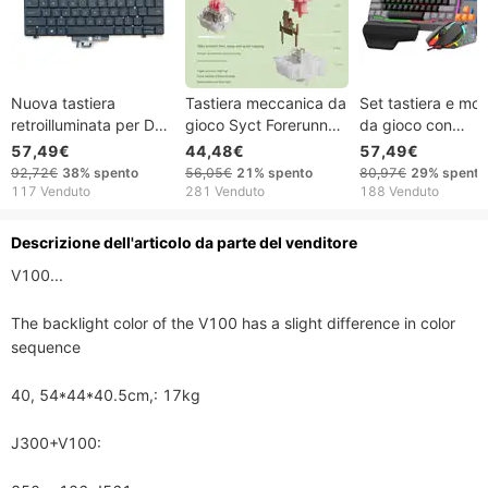
Nuova tastiera
Tastiera meccanica da
Set tastiera e mo
retroilluminata per Dell
gioco Syct Forerunner
da gioco con
Latitude 5420 7420
V20 cablata, wireless,
retroilluminazione
57,49€
44,48€
57,49€
7520 (codice
Bluetooth, per ufficio,
arcobaleno e pann
92,72€
38%
spento
56,05€
21%
spento
80,97€
29%
spento
0CW3R5, codice
Steampunk, tasti
in metallo per PC
117 Venduto
281 Venduto
188 Venduto
E5420 US).
elettrolitici in oro rosa
e Xbox.
Descrizione dell'articolo da parte del venditore
V100...

The backlight color of the V100 has a slight difference in color 
sequence

40, 54*44*40.5cm,: 17kg

J300+V100:
