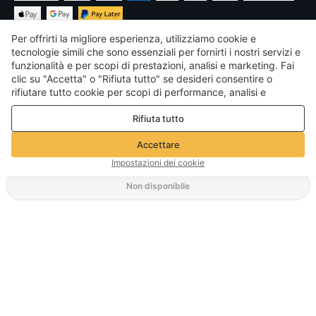
Per offrirti la migliore esperienza, utilizziamo cookie e
tecnologie simili che sono essenziali per fornirti i nostri servizi e
funzionalità e per scopi di prestazioni, analisi e marketing. Fai
clic su "Accetta" o "Rifiuta tutto" se desideri consentire o
€
EUR
Italy
rifiutare tutto cookie per scopi di performance, analisi e
marketing. Per maggiori dettagli consultare la nostra
Politica
©
2026
Voghion
Rifiuta tutto
sulla privacy e sui cookie
Termini & Condizioni
Politica sulla privacy e sui cookie
Accettare
Linee guida della community
Impostazioni dei cookie
Non disponibile
Metodo di spedizione supportato
37,82€