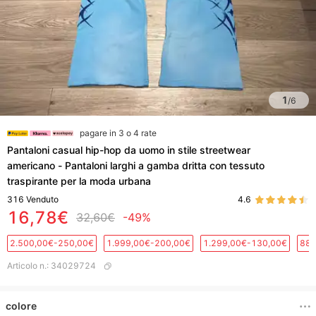
1
/
6
pagare in 3 o 4 rate
Pantaloni casual hip-hop da uomo in stile streetwear
americano - Pantaloni larghi a gamba dritta con tessuto
traspirante per la moda urbana
316
Venduto
4.6
16,78€
32,60€
-49%
2.500,00€-250,00€
1.999,00€-200,00€
1.299,00€-130,00€
889
Articolo n.
:
34029724
colore