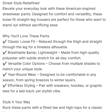
Street Style Redefined​​

Elasticità del tessuto
Leggero allungamento
Elevate your everyday look with these American-inspired 
Istruzioni per la cura
streetwear pants. Designed for comfort and versatility, these 
Lavare in lavatrice o lavare a secco
loose-fit straight-leg trousers are perfect for those who want to 
professionale
stand out without sacrificing ease.

Componenti inclusi
Un pezzo
​​Why You’ll Love These Pants​​

✔ ​​Classic Loose Fit​​ – Relaxed through the thigh and straight 
through the leg for a timeless silhouette.

✔ ​​Breathable &amp; Lightweight​​ – Made from high-quality 
polyester with subtle stretch for all-day comfort.

✔ ​​Versatile Color Options​​ – Choose from multiple shades to 
match your unique style.

✔ ​​Year-Round Wear​​ – Designed to be comfortable in any 
season, from spring breezes to winter layers.

✔ ​​Effortless Styling​​ – Pair with sneakers, hoodies, or graphic 
tees for a laid-back yet stylish vibe.

​​Style It Your Way​​

Rock these pants with a fitted tee and high-tops for a classic 