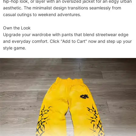
hip-hop look, or layer with an oversized jacket for an edgy urban 
aesthetic. The minimalist design transitions seamlessly from 
casual outings to weekend adventures.

​​Own the Look​​

Upgrade your wardrobe with pants that blend streetwear edge 
and everyday comfort. Click "Add to Cart" now and step up your 
style game.