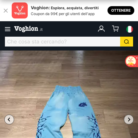
Voghion:
Esplora, acquista, divertiti
OTTENERE
Coupon da 99€ per gli utenti dell'app
.
it