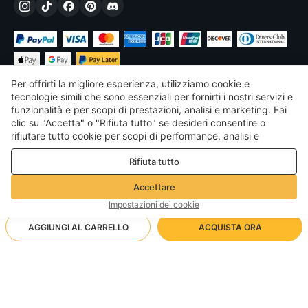
Per offrirti la migliore esperienza, utilizziamo cookie e
tecnologie simili che sono essenziali per fornirti i nostri servizi e
funzionalità e per scopi di prestazioni, analisi e marketing. Fai
clic su "Accetta" o "Rifiuta tutto" se desideri consentire o
€
EUR
Italy
rifiutare tutto cookie per scopi di performance, analisi e
marketing. Per maggiori dettagli consultare la nostra
Politica
©
2026
Voghion
Rifiuta tutto
sulla privacy e sui cookie
Termini & Condizioni
Politica sulla privacy e sui cookie
Accettare
Linee guida della community
Impostazioni dei cookie
AGGIUNGI AL CARRELLO
ACQUISTA ORA
Metodo di spedizione supportato
- Protezione dell'acquirente -
16,78€
Shopping senza pensieri
via Spedizione all'ingrosso
32,60€
-
48
%