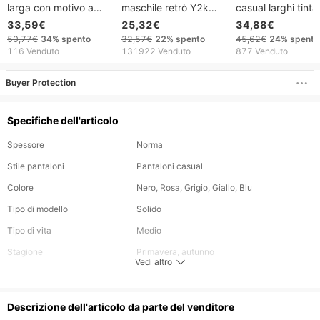
larga con motivo a
maschile retrò Y2k
casual larghi tinta
righe, vestibilità
Street Trend Hip Hop
unita con elastico 
33,59€
25,32€
34,88€
ampia, vita alta,
Casual Elastico in vita
vita e cerniera, sti
50,77€
34%
spento
32,57€
22%
spento
45,62€
24%
spento
casual, taglie forti,
Cerniera Largo Tinta
retrò Y2k, da uom
116 Venduto
131922 Venduto
877 Venduto
elastico in vita con
unita Sport Casual
stile street, hip h
coulisse, tessuto in
Pantaloni
Buyer Protection
poliestere
Specifiche dell'articolo
Spessore
Norma
Stile pantaloni
Pantaloni casual
Colore
Nero, Rosa, Grigio, Giallo, Blu
Tipo di modello
Solido
Tipo di vita
Medio
Stagione
Primavera, autunno
Vedi altro
Materiale
Poliestere
Lunghezza
Lunga
Descrizione dell'articolo da parte del venditore
Stile
Vitalità giovanile, casual