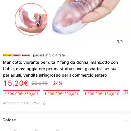
1
/
9
pagare in 3 o 4 rate
Manicotto vibrante per dita Yifeng da donna, manicotto con
fibbia, massaggiatore per masturbazione, giocattoli sessuali
per adulti, vendita all'ingrosso per il commercio estero
15,20€
20,04€
-24%
2.500,00€-250,00€
1.999,00€-200,00€
1.299,00€-130,00€
889
Articolo n.
:
34455292
Colore