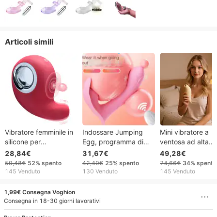
Articoli simili
Vibratore femminile in
Indossare Jumping
Mini vibratore a
silicone per
Egg, programma di
ventosa ad alta
masturbazione,
mini-gita
potenza – 10 mod
28,84€
31,67€
49,28€
vibratore
telecomandato per
di vibrazione + 1
59,48€
52%
spento
42,40€
25%
spento
74,66€
34%
spento
picchiettante, fave di
donne, giocattoli
modalità di
145 Venduto
130 Venduto
145 Venduto
miele, orgasmi,
sessuali per adulti
aspirazione,
giocattolo sessuale
silenziosissimo,
1,99€ Consegna Voghion
per il punto G, uovo
resistente agli sch
Consegna in 18-30 giorni lavorativi
saltellante,