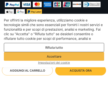
Per offrirti la migliore esperienza, utilizziamo cookie e
tecnologie simili che sono essenziali per fornirti i nostri servizi e
funzionalità e per scopi di prestazioni, analisi e marketing. Fai
clic su "Accetta" o "Rifiuta tutto" se desideri consentire o
€
EUR
Italy
rifiutare tutto cookie per scopi di performance, analisi e
marketing. Per maggiori dettagli consultare la nostra
Politica
©
2026
Voghion
Rifiuta tutto
sulla privacy e sui cookie
Termini & Condizioni
Politica sulla privacy e sui cookie
Accettare
Linee guida della community
Impostazioni dei cookie
AGGIUNGI AL CARRELLO
ACQUISTA ORA
Metodo di spedizione supportato
- Protezione dell'acquirente -
23,55€
Shopping senza pensieri
1,99€ via Spedizione standard gratuita per ordini
31,23€
-
24
%
Rimborso completo se non ricevi il tuo ordine; Rimborso
superiori20.00€
Mulino a vento nero/24*12*13cm
totale/parziale se l'articolo non è come descritto