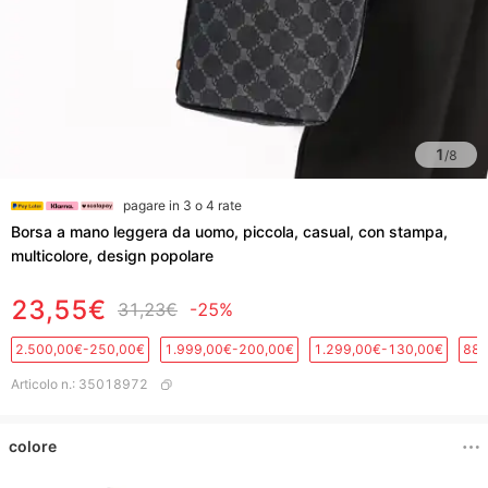
1
/
8
pagare in 3 o 4 rate
Borsa a mano leggera da uomo, piccola, casual, con stampa,
multicolore, design popolare
23,55€
31,23€
-25%
2.500,00€-250,00€
1.999,00€-200,00€
1.299,00€-130,00€
889
Articolo n.
:
35018972
colore