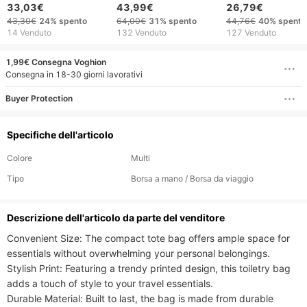
lavoro
lavoro/borsa a tracolla
tigre, borsa multis
33,03€
43,99€
26,79€
da uomo, borsa a
per cellulare,
43,30€
24%
spento
64,00€
31%
spento
44,76€
40%
spento
tracolla elegante.
portachiavi
14 Venduto
132 Venduto
127 Venduto
1,99€ Consegna Voghion
Consegna in 18-30 giorni lavorativi
Buyer Protection
Specifiche dell'articolo
Colore
Multi
Tipo
Borsa a mano / Borsa da viaggio
Descrizione dell'articolo da parte del venditore
Convenient Size: The compact tote bag offers ample space for 
essentials without overwhelming your personal belongings.

Stylish Print: Featuring a trendy printed design, this toiletry bag 
adds a touch of style to your travel essentials.

Durable Material: Built to last, the bag is made from durable 