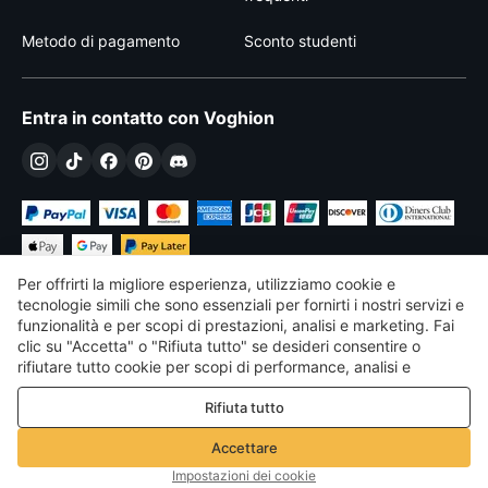
Metodo di pagamento
Sconto studenti
Entra in contatto con Voghion
Per offrirti la migliore esperienza, utilizziamo cookie e
tecnologie simili che sono essenziali per fornirti i nostri servizi e
funzionalità e per scopi di prestazioni, analisi e marketing. Fai
clic su "Accetta" o "Rifiuta tutto" se desideri consentire o
€
EUR
Italy
rifiutare tutto cookie per scopi di performance, analisi e
marketing. Per maggiori dettagli consultare la nostra
Politica
©
2026
Voghion
Rifiuta tutto
sulla privacy e sui cookie
Termini & Condizioni
Politica sulla privacy e sui cookie
Accettare
Linee guida della community
Impostazioni dei cookie