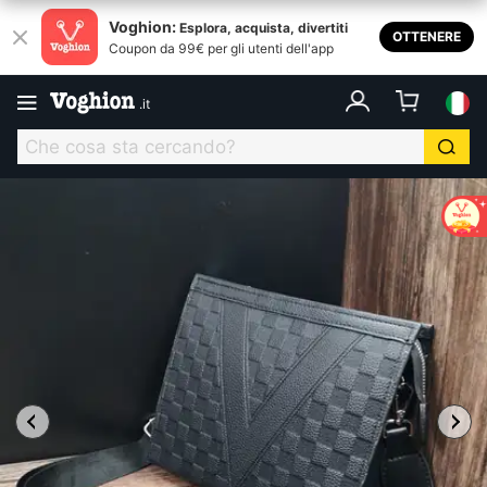
Voghion:
Esplora, acquista, divertiti
OTTENERE
Coupon da 99€ per gli utenti dell'app
.
it