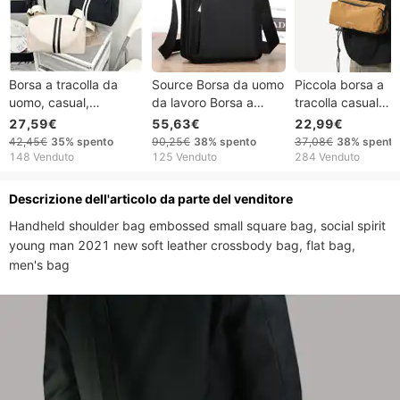
Borsa a tracolla da
Source Borsa da uomo
Piccola borsa a
uomo, casual,
da lavoro Borsa a
tracolla casual
versatile, leggera, in
sacco singola Borsa
sportiva leggera 
27,59€
55,63€
22,99€
nylon, con tracolla
da uomo Borsa a
telefono da donna,
42,45€
35%
spento
90,25€
38%
spento
37,08€
38%
spento
larga, piccola,
tracolla casual alla
moda, marchio
148 Venduto
125 Venduto
284 Venduto
quadrata, monospalla
moda Zaino da
Ruiying, borsa a
conferenza in tessuto
tracolla singola d
Descrizione dell'articolo da parte del venditore
Oxford resistente
uomo, di alta quali
Handheld shoulder bag embossed small square bag, social spirit 
all'acqua
young man 2021 new soft leather crossbody bag, flat bag, 
men's bag