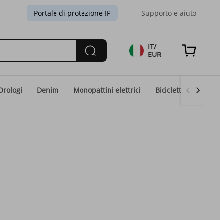
Portale di protezione IP
Supporto e aiuto
IT/
EUR
Orologi
Denim
Monopattini elettrici
Biciclette elettriche