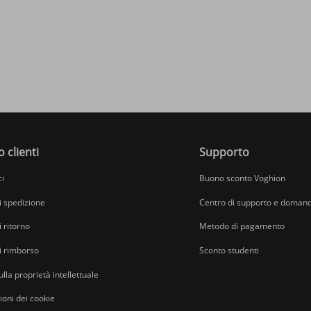
o clienti
Supporto
ci
Buono sconto Voghion
di spedizione
Centro di supporto e domand
i ritorno
Metodo di pagamento
di rimborso
Sconto studenti
ulla proprietà intellettuale
oni dei cookie