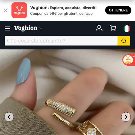
Voghion:
Esplora, acquista, divertiti
OTTENERE
Coupon da 99€ per gli utenti dell'app
.
it