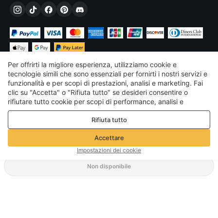
Per offrirti la migliore esperienza, utilizziamo cookie e
tecnologie simili che sono essenziali per fornirti i nostri servizi e
funzionalità e per scopi di prestazioni, analisi e marketing. Fai
clic su "Accetta" o "Rifiuta tutto" se desideri consentire o
€
EUR
Italy
rifiutare tutto cookie per scopi di performance, analisi e
marketing. Per maggiori dettagli consultare la nostra
Politica
©
2026
Voghion
Rifiuta tutto
sulla privacy e sui cookie
Termini & Condizioni
Politica sulla privacy e sui cookie
Accettare
Linee guida della community
Impostazioni dei cookie
Non disponibile
Metodo di spedizione supportato
2,45€