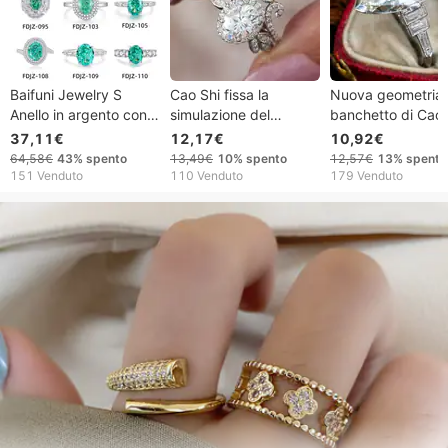
Baifuni Jewelry S
Cao Shi fissa la
Nuova geometria 
Anello in argento con
simulazione del
banchetto di Cao 
smeraldo e diamanti
tramonto con una
TUMU Simulazion
37,11€
12,17€
10,92€
ad alto tenore di
corona da principessa
creativa da donn
64,58€
43%
spento
13,49€
10%
spento
12,57€
13%
spento
carbonio incastonati in
e un anello di alta
intarsiata con anel
151 Venduto
110 Venduto
179 Venduto
Palaibahao da donna
qualità
zircone occhio di
cavallo