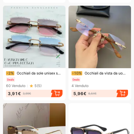
Finendo presto!
Finendo presto!
-2%
Occhiali da sole unisex senza montatura con bordo tagliato - Occhiali da sole quadrati in metallo UV400 con lenti sfumate (8 colori)
-10%
Occhiali da vista da uomo senza montatura, smussati, anti-luce blu, senza prescrizione medica, sofisticati.
60
Venduto
5
(
5
)
4
Venduto
3,91€
5,96€
3,99€
6,64€