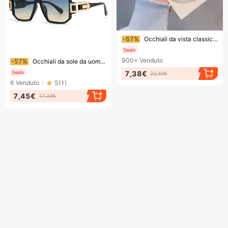
Finendo presto!
-67%
Occhiali da vista classici trasparenti con montatura per computer da donna e uomo, lenti anti luce blu.
Finendo presto!
900+
Venduto
-57%
Occhiali da sole da uomo, nuovi, stile moderno, retrò, montatura grande, stile INS, stile street, grande nome, inchiostro 093
7,38€
22,43€
6
Venduto
5
(
1
)
7,45€
17,24€