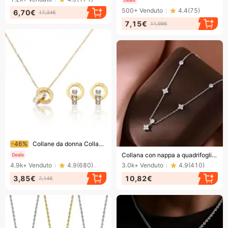
500+
Venduto
4.4
(
75
)
6,70€
17,34€
7,15€
11,98€
Finendo presto!
-46%
Collane da donna Collana con doppio anello romano e clavicola - Gioielli da donna in acciaio al titanio ipoallergenico
Finendo presto!
Collana con nappa a quadrifoglio in argento, design di nicchia femminile, temperamento leggero e lussuoso, catena avanzata per clavicola da inviare alle fidanzate
4.9k+
Venduto
4.9
(
680
)
3.0k+
Venduto
4.9
(
410
)
3,85€
10,82€
7,14€