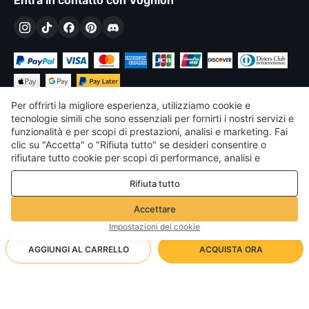
Entra in contatto con Voghion
Per offrirti la migliore esperienza, utilizziamo cookie e
tecnologie simili che sono essenziali per fornirti i nostri servizi e
funzionalità e per scopi di prestazioni, analisi e marketing. Fai
clic su "Accetta" o "Rifiuta tutto" se desideri consentire o
€
EUR
Italy
rifiutare tutto cookie per scopi di performance, analisi e
marketing. Per maggiori dettagli consultare la nostra
Politica
©
2026
Voghion
Rifiuta tutto
sulla privacy e sui cookie
Termini & Condizioni
Politica sulla privacy e sui cookie
Accettare
Linee guida della community
Impostazioni dei cookie
AGGIUNGI AL CARRELLO
ACQUISTA ORA
Metodo di spedizione supportato
- Protezione dell'acquirente -