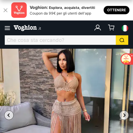
Voghion:
Esplora, acquista, divertiti
OTTENERE
Coupon da 99€ per gli utenti dell'app
.
it