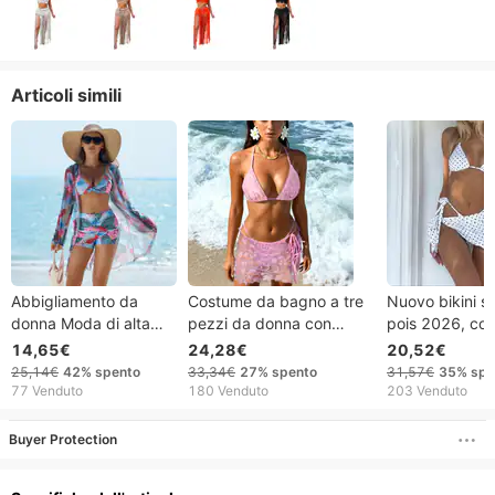
Articoli simili
Abbigliamento da
Costume da bagno a tre
Nuovo bikini s
donna Moda di alta
pezzi da donna con
pois 2026, co
qualità Bikini sexy
paillettes, bikini, spalline
da bagno a tre
14,65€
24,28€
20,52€
Bikini Costume da
sottili, stile sexy, design
stile
25,14€
42%
spento
33,34€
27%
spento
31,57€
35%
spe
bagno da donna a tre
semplice per
europeo/ameri
77 Venduto
180 Venduto
203 Venduto
pezzi Costume da
primavera/autunno/estate
ideale per le 
bagno da donna
in spiaggia.
Buyer Protection
stampato multicolore