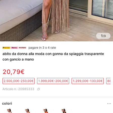
1
/
9
pagare in 3 o 4 rate
abito da donna alla moda con gonna da spiaggia trasparente
con gancio a mano
20,79€
2.500,00€-250,00€
1.999,00€-200,00€
1.299,00€-130,00€
889
Articolo n.
:
20985333
colori